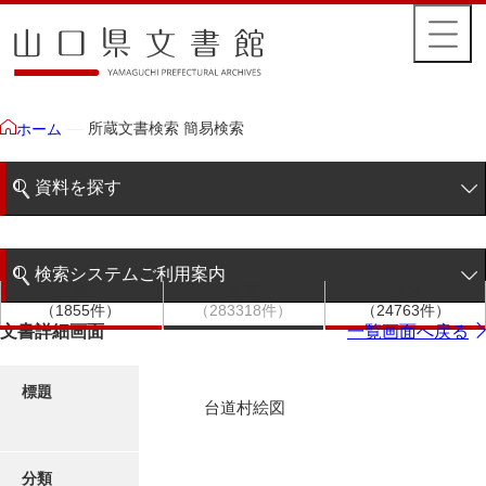
所蔵文書検索 簡易検索
ホーム
資料を探す
簡易検索
検索システムご利用案内
文書群
文書
件名
階層検索
（1855件）
（283318件）
（24763件）
検索システムの利用について
文書詳細画面
一覧画面へ戻る
詳細検索
更新履歴
標題
台道村絵図
絵図・地図
分類