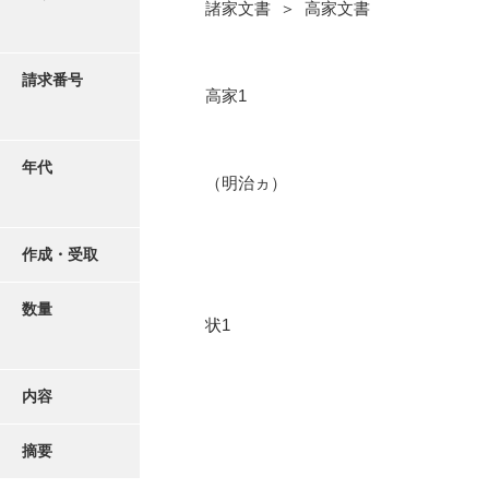
写真・絵はがき
諸家文書 ＞ 高家文書
近代刊行写真帳類
請求番号
高家1
ポスター・リーフレット
年代
（明治ヵ）
高画質画像ダウンロード
作成・受取
数量
状1
内容
摘要