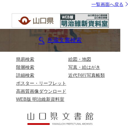
一覧画面へ戻る
所蔵文書検索
簡易検索
絵図・地図
階層検索
写真・絵はがき
詳細検索
近代刊行写真帳類
ポスター・リーフレット
高画質画像ダウンロード
WEB版 明治維新資料室