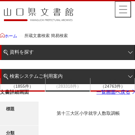
所蔵文書検索 簡易検索
ホーム
資料を探す
簡易検索
検索システムご利用案内
文書群
文書
件名
階層検索
（1855件）
（283318件）
（24763件）
検索システムの利用について
文書詳細画面
一覧画面へ戻る
詳細検索
更新履歴
標題
第十三大区小学就学人数取調帳
絵図・地図
分類