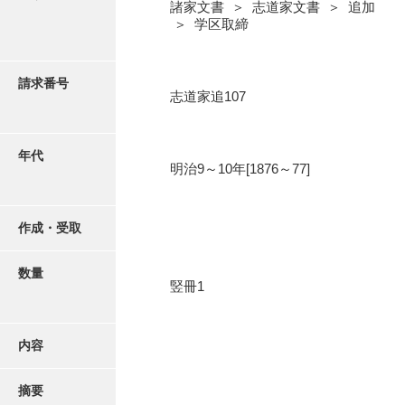
写真・絵はがき
諸家文書 ＞ 志道家文書 ＞ 追加
＞ 学区取締
近代刊行写真帳類
請求番号
志道家追107
ポスター・リーフレット
年代
明治9～10年[1876～77]
高画質画像ダウンロード
作成・受取
数量
竪冊1
内容
摘要