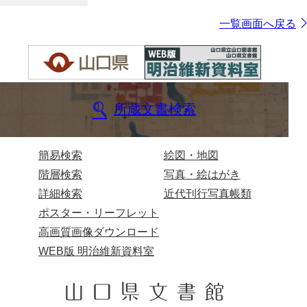
一覧画面へ戻る
所蔵文書検索
簡易検索
絵図・地図
階層検索
写真・絵はがき
詳細検索
近代刊行写真帳類
ポスター・リーフレット
高画質画像ダウンロード
WEB版 明治維新資料室