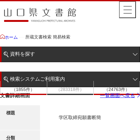
所蔵文書検索 簡易検索
ホーム
資料を探す
簡易検索
検索システムご利用案内
文書群
文書
件名
階層検索
（1855件）
（283318件）
（24763件）
検索システムの利用について
文書詳細画面
一覧画面へ戻る
詳細検索
更新履歴
標題
学区取締宛願書断簡
絵図・地図
分類