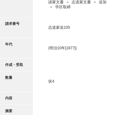
写真・絵はがき
諸家文書 ＞ 志道家文書 ＞ 追加
＞ 学区取締
近代刊行写真帳類
請求番号
志道家追109
ポスター・リーフレット
年代
(明治10年[1877])
高画質画像ダウンロード
作成・受取
数量
状4
内容
摘要