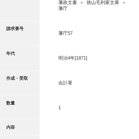
写真・絵はがき
藩政文書 ＞ 徳山毛利家文庫 ＞
藩庁
近代刊行写真帳類
請求番号
藩庁57
ポスター・リーフレット
年代
明治4年[1871]
高画質画像ダウンロード
作成・受取
会計署
数量
1
内容