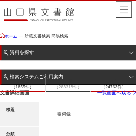
所蔵文書検索 簡易検索
ホーム
資料を探す
簡易検索
検索システムご利用案内
文書群
文書
件名
階層検索
（1855件）
（283318件）
（24763件）
検索システムの利用について
文書詳細画面
一覧画面へ戻る
詳細検索
更新履歴
標題
奉伺録
絵図・地図
分類