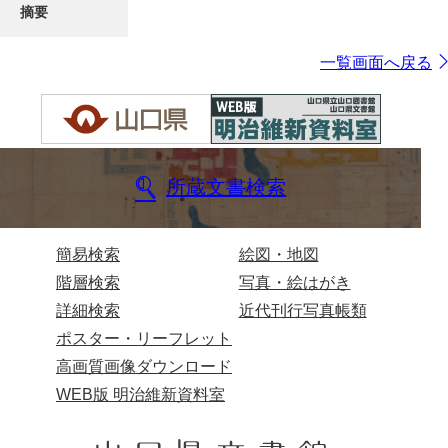
摘要
一覧画面へ戻る
所蔵文書検索
簡易検索
絵図・地図
階層検索
写真・絵はがき
詳細検索
近代刊行写真帳類
ポスター・リーフレット
高画質画像ダウンロード
WEB版 明治維新資料室