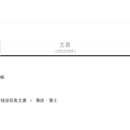
文書
（283318件）
分帳
田穂波収集文書 ＞ 藩政・藩士