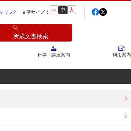
大
中
小
マップ
文字サイズ：
所蔵文書検索
行事・講座案内
利用案内