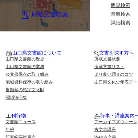
簡易検索
所蔵文書検索
階層検索
詳細検索
山口県文書館について
文書を探す方へ
山口県文書館の歴史
所蔵文書概要
山口県文書館の業務
所蔵文書リスト
公文書保存の取り組み
より良い調査のコツ
地域資料保存の取り組み
山口県文化史年表デー
当館蔵の指定文化財
関係法令集
刊行物
行事・講座案内
文書館ニュース
アーカイブズウィーク
年報
古文書講座
研究紀要総目次
Web古文書