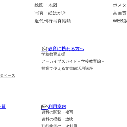
絵図・地図
ポスタ
写真・絵はがき
高画質
近代刊行写真帳類
WEB
教育に携わる方へ
学校教育支援
アーカイブズガイド－学校教育編－
授業で使える文書館活用講座
タベース
一覧
利用案内
資料の閲覧・複写
資料の掲載・放映
刊行物等の二次利用