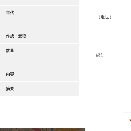
年代
（近世）
作成・受取
数量
綴1
内容
摘要