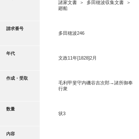
写真・絵はがき
諸家文書 ＞ 多田穂波収集文書 ＞
廻船
近代刊行写真帳類
請求番号
多田穂波246
ポスター・リーフレット
年代
文政11年[1828]2月
高画質画像ダウンロード
作成・受取
毛利甲斐守内磯谷吉次郎→諸所御奉
行衆
数量
状3
内容