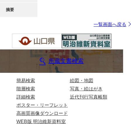
摘要
一覧画面へ戻る
所蔵文書検索
簡易検索
絵図・地図
階層検索
写真・絵はがき
詳細検索
近代刊行写真帳類
ポスター・リーフレット
高画質画像ダウンロード
WEB版 明治維新資料室