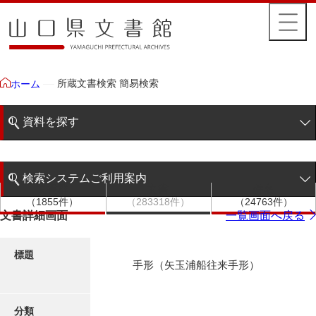
所蔵文書検索 簡易検索
ホーム
資料を探す
簡易検索
検索システムご利用案内
文書群
文書
件名
階層検索
（1855件）
（283318件）
（24763件）
検索システムの利用について
文書詳細画面
一覧画面へ戻る
詳細検索
更新履歴
標題
手形（矢玉浦船往来手形）
絵図・地図
分類