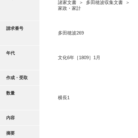
写真・絵はがき
諸家文書 ＞ 多田穂波収集文書 ＞
家政・家計
近代刊行写真帳類
請求番号
多田穂波269
ポスター・リーフレット
年代
文化6年［1809］1月
高画質画像ダウンロード
作成・受取
数量
横長1
内容
摘要