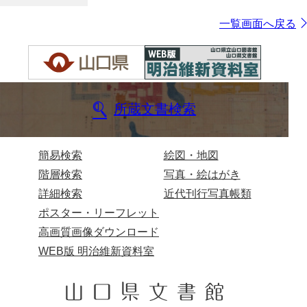
一覧画面へ戻る
所蔵文書検索
簡易検索
絵図・地図
階層検索
写真・絵はがき
詳細検索
近代刊行写真帳類
ポスター・リーフレット
高画質画像ダウンロード
WEB版 明治維新資料室