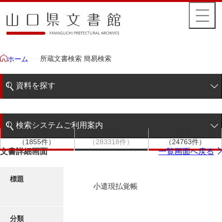
所蔵文書検索 簡易検索
ホーム
資料を探す
簡易検索
検索システムご利用案内
文書群
文書
件名
階層検索
（1855件）
（283318件）
（24763件）
検索システムの利用について
文書詳細画面
一覧画面へ戻る
詳細検索
更新履歴
標題
小遣現払覚帳
絵図・地図
分類