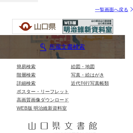
一覧画面へ戻る
所蔵文書検索
簡易検索
絵図・地図
階層検索
写真・絵はがき
詳細検索
近代刊行写真帳類
ポスター・リーフレット
高画質画像ダウンロード
WEB版 明治維新資料室