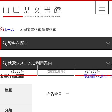
所蔵文書検索 簡易検索
ホーム
資料を探す
簡易検索
検索システムご利用案内
文書群
文書
件名
階層検索
（1855件）
（283318件）
（24763件）
検索システムの利用について
文書詳細画面
一覧画面へ戻る
詳細検索
更新履歴
標題
布告全書 一
絵図・地図
分類