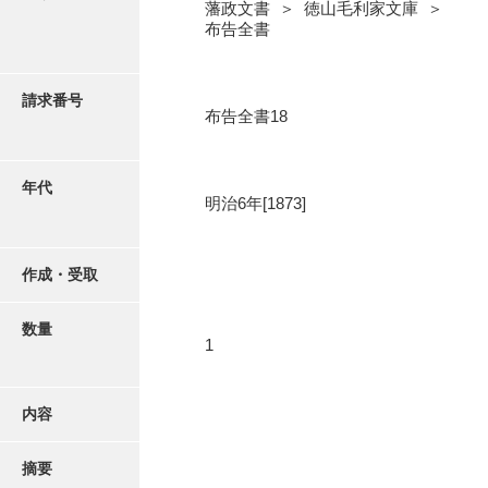
写真・絵はがき
藩政文書 ＞ 徳山毛利家文庫 ＞
布告全書
近代刊行写真帳類
請求番号
布告全書18
ポスター・リーフレット
年代
明治6年[1873]
高画質画像ダウンロード
作成・受取
数量
1
内容
摘要