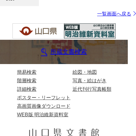
一覧画面へ戻る
所蔵文書検索
簡易検索
絵図・地図
階層検索
写真・絵はがき
詳細検索
近代刊行写真帳類
ポスター・リーフレット
高画質画像ダウンロード
WEB版 明治維新資料室