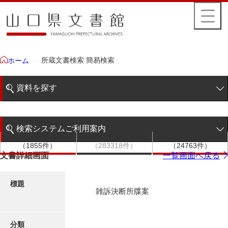
所蔵文書検索 簡易検索
ホーム
資料を探す
簡易検索
検索システムご利用案内
文書群
文書
件名
階層検索
（1855件）
（283318件）
（24763件）
検索システムの利用について
文書詳細画面
一覧画面へ戻る
詳細検索
更新履歴
標題
雑訴決断所牒案
絵図・地図
分類