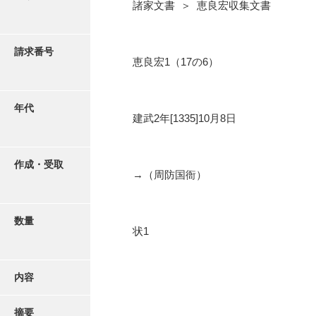
写真・絵はがき
諸家文書 ＞ 恵良宏収集文書
近代刊行写真帳類
請求番号
恵良宏1（17の6）
ポスター・リーフレット
年代
建武2年[1335]10月8日
高画質画像ダウンロード
作成・受取
→（周防国衙）
数量
状1
内容
摘要