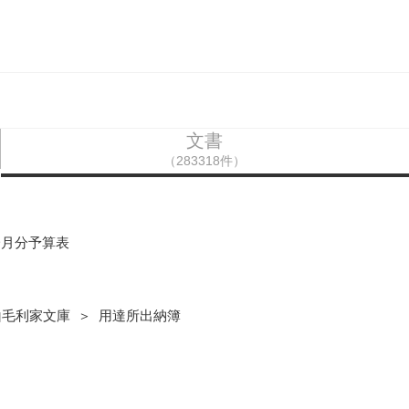
文書
（283318件）
一月分予算表
山毛利家文庫 ＞ 用達所出納簿