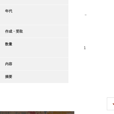
年代
－
作成・受取
数量
1
内容
摘要