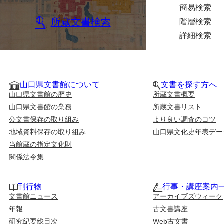
簡易検索
所蔵文書検索
階層検索
詳細検索
山口県文書館について
文書を探す方へ
山口県文書館の歴史
所蔵文書概要
山口県文書館の業務
所蔵文書リスト
公文書保存の取り組み
より良い調査のコツ
地域資料保存の取り組み
山口県文化史年表デー
当館蔵の指定文化財
関係法令集
刊行物
行事・講座案内
文書館ニュース
アーカイブズウィーク
年報
古文書講座
研究紀要総目次
Web古文書