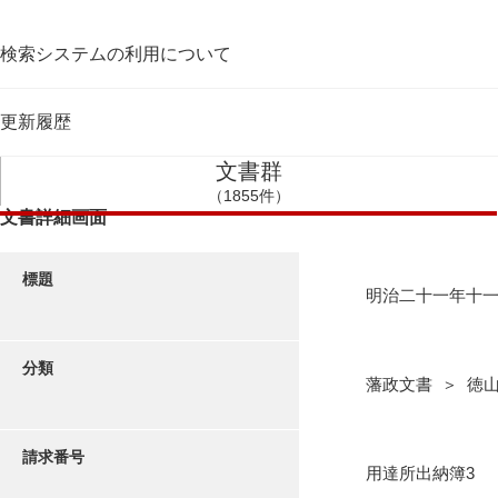
検索システムの利用について
更新履歴
文書群
（1855件）
文書詳細画面
標題
明治二十一年十
分類
藩政文書 ＞ 徳
請求番号
用達所出納簿3