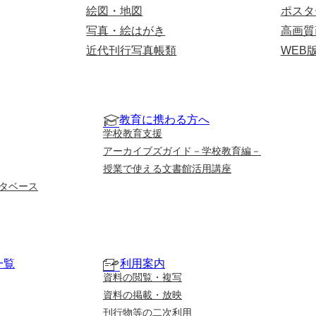
絵図・地図
ポスタ
写真・絵はがき
高画質
近代刊行写真帳類
WEB
教育に携わる方へ
学校教育支援
アーカイブズガイド－学校教育編－
授業で使える文書館活用講座
タベース
一覧
利用案内
資料の閲覧・複写
資料の掲載・放映
刊行物等の二次利用