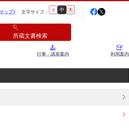
大
中
小
マップ
文字サイズ：
所蔵文書検索
行事・講座案内
利用案内