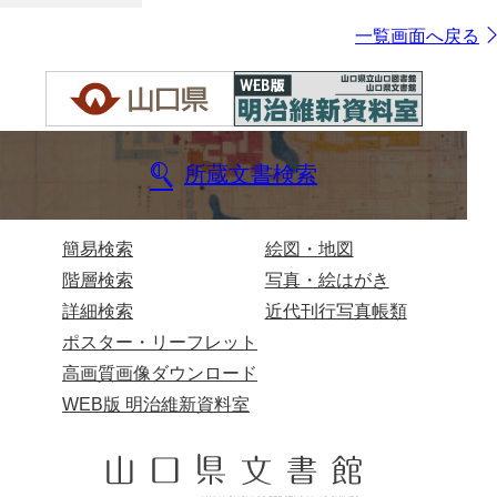
一覧画面へ戻る
所蔵文書検索
簡易検索
絵図・地図
階層検索
写真・絵はがき
詳細検索
近代刊行写真帳類
ポスター・リーフレット
高画質画像ダウンロード
WEB版 明治維新資料室