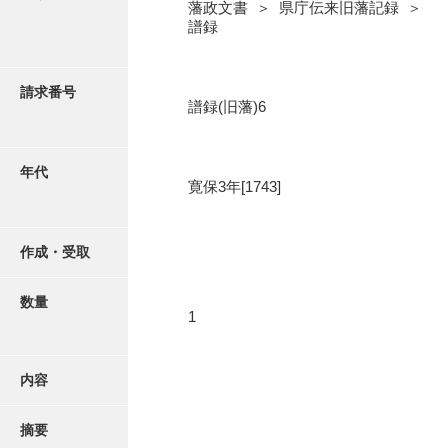
写真・絵はがき
藩政文書 ＞ 県庁伝来旧藩記録 ＞
譜録
近代刊行写真帳類
請求番号
譜録(旧藩)6
ポスター・リーフレット
年代
寛保3年[1743]
高画質画像ダウンロード
作成・受取
数量
1
内容
摘要