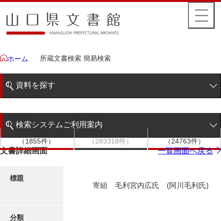
所蔵文書検索 簡易検索
ホーム
資料を探す
簡易検索
検索システムご利用案内
文書群
文書
件名
階層検索
（1855件）
（283318件）
（24763件）
検索システムの利用について
文書詳細画面
一覧画面へ戻る
詳細検索
更新履歴
標題
寄組 毛利宮内広氏 (阿川毛利氏)
絵図・地図
分類