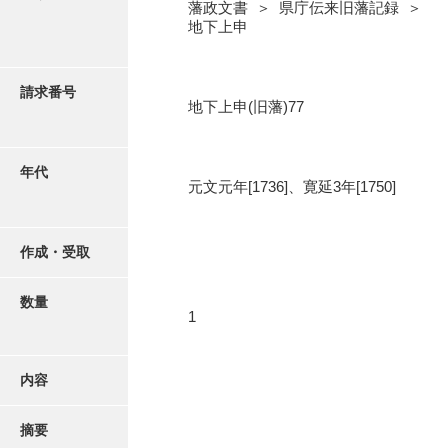
写真・絵はがき
藩政文書 ＞ 県庁伝来旧藩記録 ＞
地下上申
近代刊行写真帳類
請求番号
地下上申(旧藩)77
ポスター・リーフレット
年代
元文元年[1736]、寛延3年[1750]
高画質画像ダウンロード
作成・受取
数量
1
内容
摘要