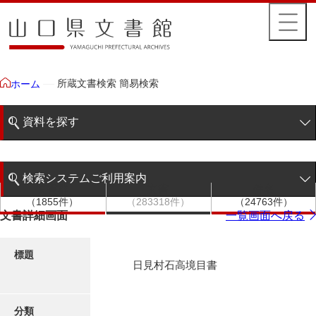
所蔵文書検索 簡易検索
ホーム
資料を探す
簡易検索
検索システムご利用案内
文書群
文書
件名
階層検索
（1855件）
（283318件）
（24763件）
検索システムの利用について
文書詳細画面
一覧画面へ戻る
詳細検索
更新履歴
標題
日見村石高境目書
絵図・地図
分類