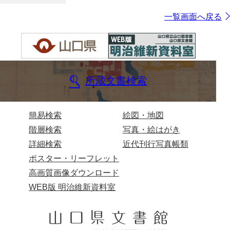
一覧画面へ戻る
所蔵文書検索
簡易検索
絵図・地図
階層検索
写真・絵はがき
詳細検索
近代刊行写真帳類
ポスター・リーフレット
高画質画像ダウンロード
WEB版 明治維新資料室