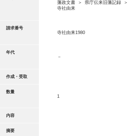
写真・絵はがき
藩政文書 ＞ 県庁伝来旧藩記録 ＞
寺社由来
近代刊行写真帳類
請求番号
寺社由来1980
ポスター・リーフレット
年代
－
高画質画像ダウンロード
作成・受取
数量
1
内容
摘要