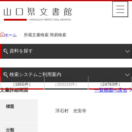
所蔵文書検索 簡易検索
ホーム
資料を探す
簡易検索
検索システムご利用案内
文書群
文書
件名
階層検索
（1855件）
（283318件）
（24763件）
検索システムの利用について
文書詳細画面
一覧画面へ戻る
詳細検索
更新履歴
標題
浮石村 光安寺
絵図・地図
分類