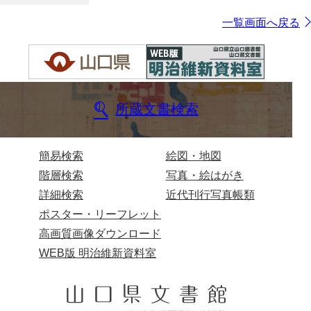
一覧画面へ戻る
所蔵文書検索
簡易検索
絵図・地図
階層検索
写真・絵はがき
詳細検索
近代刊行写真帳類
ポスター・リーフレット
高画質画像ダウンロード
WEB版 明治維新資料室