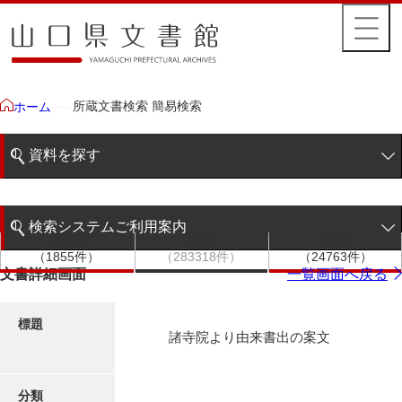
所蔵文書検索 簡易検索
ホーム
資料を探す
簡易検索
検索システムご利用案内
文書群
文書
件名
階層検索
（1855件）
（283318件）
（24763件）
検索システムの利用について
文書詳細画面
一覧画面へ戻る
詳細検索
更新履歴
標題
諸寺院より由来書出の案文
絵図・地図
分類