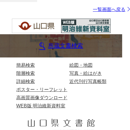
一覧画面へ戻る
所蔵文書検索
簡易検索
絵図・地図
階層検索
写真・絵はがき
詳細検索
近代刊行写真帳類
ポスター・リーフレット
高画質画像ダウンロード
WEB版 明治維新資料室