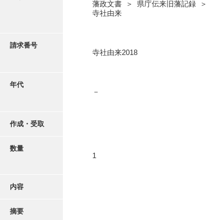
写真・絵はがき
藩政文書 ＞ 県庁伝来旧藩記録 ＞
寺社由来
近代刊行写真帳類
請求番号
寺社由来2018
ポスター・リーフレット
年代
－
高画質画像ダウンロード
作成・受取
数量
1
内容
摘要