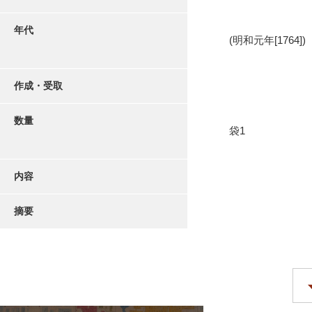
年代
(明和元年[1764])
作成・受取
数量
袋1
内容
摘要