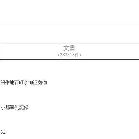
文書
（283318件）
村開作地百町余御証拠物
口小郡宰判記録
61