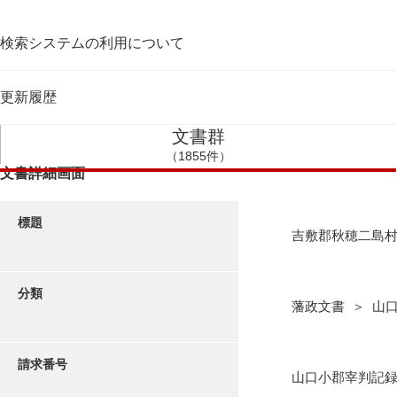
検索システムの利用について
更新履歴
文書群
（1855件）
文書詳細画面
標題
吉敷郡秋穂二島
分類
藩政文書 ＞ 山
請求番号
山口小郡宰判記録