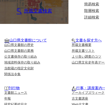
簡易検索
所蔵文書検索
階層検索
詳細検索
山口県文書館について
文書を探す方へ
山口県文書館の歴史
所蔵文書概要
山口県文書館の業務
所蔵文書リスト
公文書保存の取り組み
より良い調査のコツ
地域資料保存の取り組み
山口県文化史年表デー
当館蔵の指定文化財
関係法令集
刊行物
行事・講座案内
文書館ニュース
アーカイブズウィーク
年報
古文書講座
研究紀要総目次
Web古文書