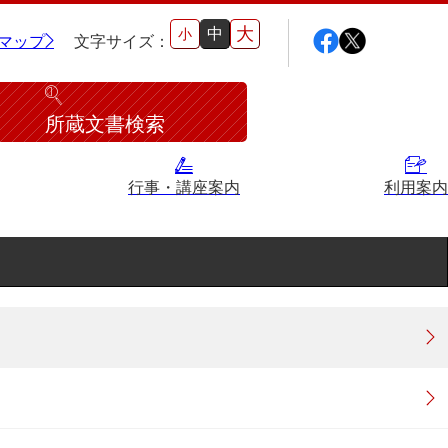
大
中
小
マップ
文字サイズ：
所蔵文書検索
行事・講座案内
利用案内