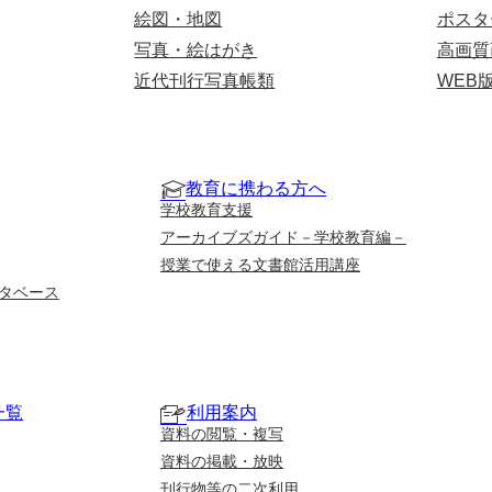
絵図・地図
ポスタ
写真・絵はがき
高画質
近代刊行写真帳類
WEB
教育に携わる方へ
学校教育支援
アーカイブズガイド－学校教育編－
授業で使える文書館活用講座
タベース
一覧
利用案内
資料の閲覧・複写
資料の掲載・放映
刊行物等の二次利用