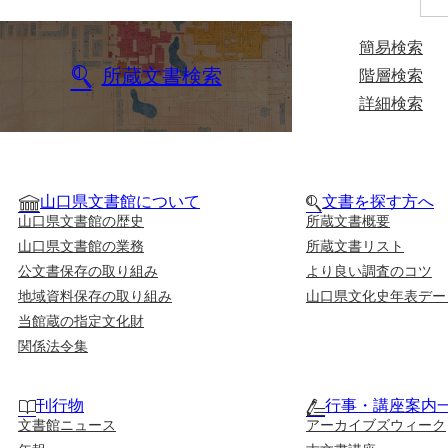
簡易検索
所蔵文書検索
階層検索
詳細検索
山口県文書館について
文書を探す方へ
山口県文書館の歴史
所蔵文書概要
山口県文書館の業務
所蔵文書リスト
公文書保存の取り組み
より良い調査のコツ
地域資料保存の取り組み
山口県文化史年表デー
当館蔵の指定文化財
関係法令集
刊行物
行事・講座案内
文書館ニュース
アーカイブズウィーク