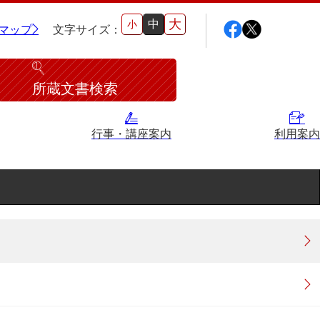
大
中
小
マップ
文字サイズ：
所蔵文書検索
行事・講座案内
利用案内