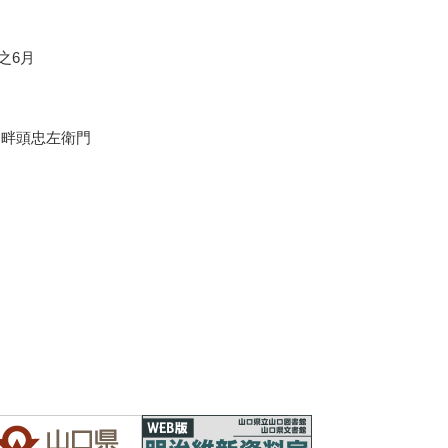
午之6月
 畔頭忠左衛門