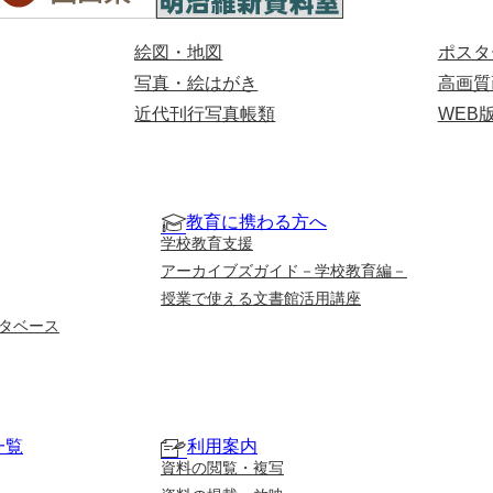
絵図・地図
ポスタ
写真・絵はがき
高画質
近代刊行写真帳類
WEB
教育に携わる方へ
学校教育支援
アーカイブズガイド－学校教育編－
授業で使える文書館活用講座
タベース
一覧
利用案内
資料の閲覧・複写