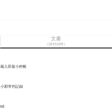
文書
（283318件）
御蔵入田畠小村帳
口小郡宰判記録
68