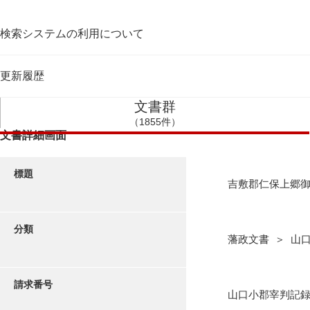
検索システムの利用について
更新履歴
文書群
（1855件）
文書詳細画面
標題
吉敷郡仁保上郷
分類
藩政文書 ＞ 山
請求番号
山口小郡宰判記録