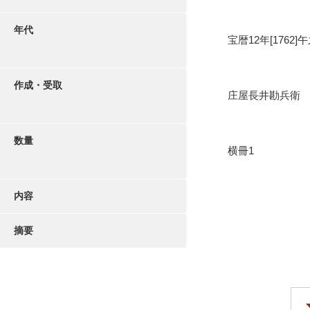
年代
宝暦12年[1762]
作成・受取
庄屋長井勘兵衛
数量
横冊1
内容
摘要