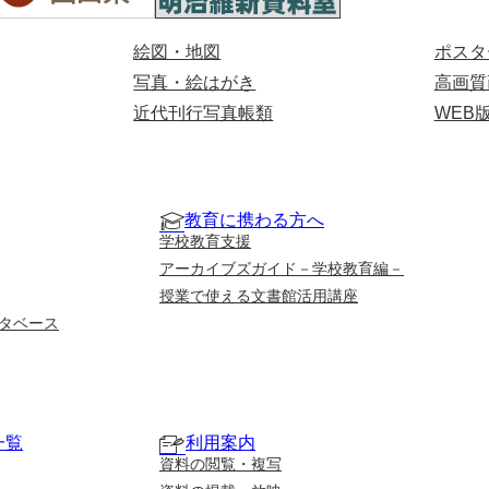
絵図・地図
ポスタ
写真・絵はがき
高画質
近代刊行写真帳類
WEB
教育に携わる方へ
学校教育支援
アーカイブズガイド－学校教育編－
授業で使える文書館活用講座
タベース
一覧
利用案内
資料の閲覧・複写