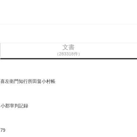
文書
（283318件）
屋喜左衛門知行所田畠小村帳
口小郡宰判記録
79