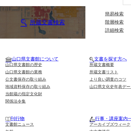
簡易検索
所蔵文書検索
階層検索
詳細検索
山口県文書館について
文書を探す方へ
山口県文書館の歴史
所蔵文書概要
山口県文書館の業務
所蔵文書リスト
公文書保存の取り組み
より良い調査のコツ
地域資料保存の取り組み
山口県文化史年表デー
当館蔵の指定文化財
関係法令集
刊行物
行事・講座案内
文書館ニュース
アーカイブズウィーク