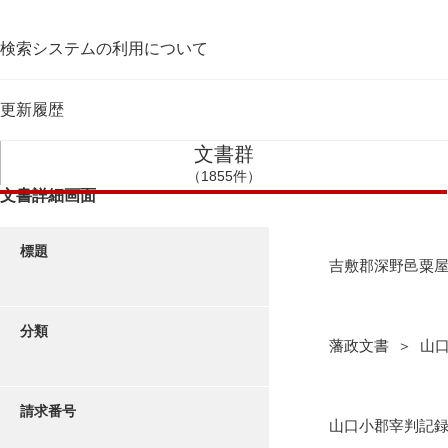
検索システムの利用について
更新履歴
文書群
（1855件）
文書詳細画面
標題
吉敷郡深野邑粟
分類
藩政文書 ＞ 山
請求番号
山口小郡宰判記録