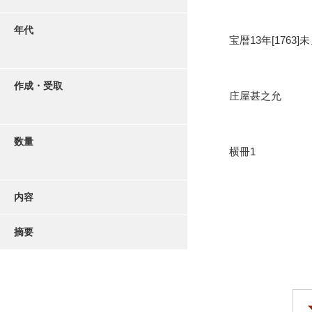
年代
宝暦13年[1763]
作成・受取
庄屋甚之允
数量
横冊1
内容
摘要