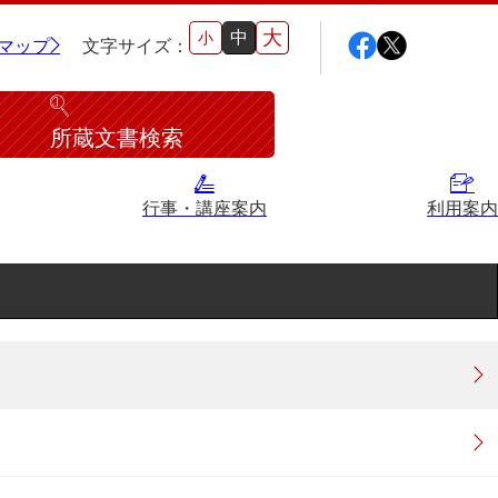
大
中
小
マップ
文字サイズ：
所蔵文書検索
行事・講座案内
利用案内