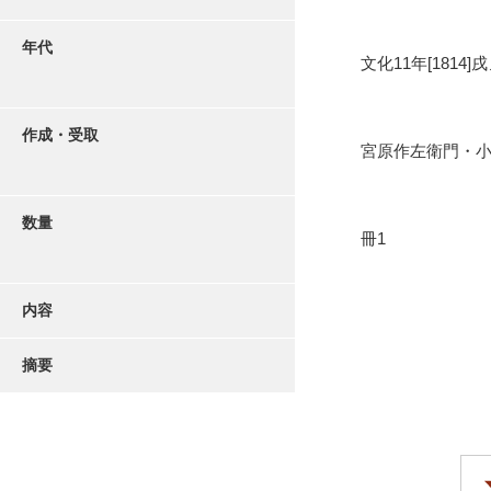
年代
文化11年[1814]
作成・受取
宮原作左衛門・
数量
冊1
内容
摘要