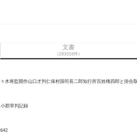
文書
（283318件）
佐々木将監開作山口才判仁保村国司長二郎知行所百姓権四郎と掛合
口小郡宰判記録
42