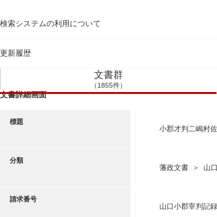
検索システムの利用について
更新履歴
文書群
（1855件）
文書詳細画面
標題
小郡才判二嶋村
分類
藩政文書 ＞ 山
請求番号
山口小郡宰判記録6