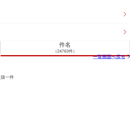
件名
（24763件）
一覧画面へ戻る
取扱一件