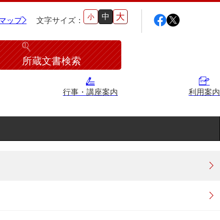
大
中
小
マップ
文字サイズ：
所蔵文書検索
行事・講座案内
利用案内