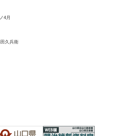
戌ノ4月
小田久兵衛