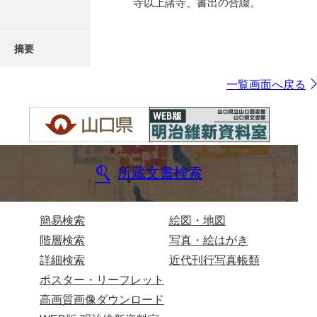
寺以上諸寺、書出の合綴。
摘要
一覧画面へ戻る
所蔵文書検索
簡易検索
絵図・地図
階層検索
写真・絵はがき
詳細検索
近代刊行写真帳類
ポスター・リーフレット
高画質画像ダウンロード