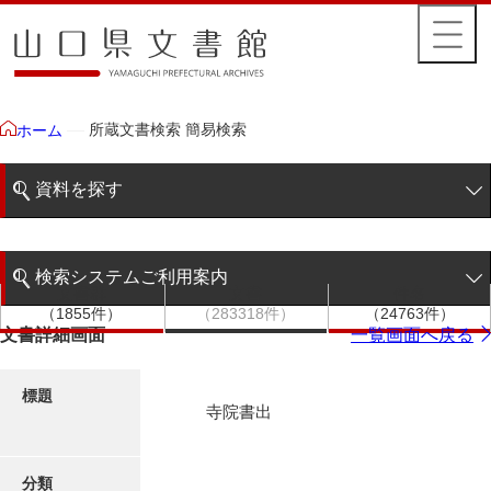
所蔵文書検索 簡易検索
ホーム
資料を探す
簡易検索
検索システムご利用案内
文書群
文書
件名
階層検索
（1855件）
（283318件）
（24763件）
検索システムの利用について
文書詳細画面
一覧画面へ戻る
詳細検索
更新履歴
標題
寺院書出
絵図・地図
分類