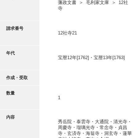
写真・絵はがき
藩政文書 ＞ 毛利家文庫 ＞ 12社
寺
近代刊行写真帳類
請求番号
12社寺21
ポスター・リーフレット
年代
宝暦12年[1762]・宝暦13年[1763]
高画質画像ダウンロード
作成・受取
数量
1
内容
秀岳院・泰雲寺・大通院・清光寺・
周慶寺・瑠璃光寺・常念寺・貞昌
寺・玄済寺・海翁寺・洞玄寺・蓮華