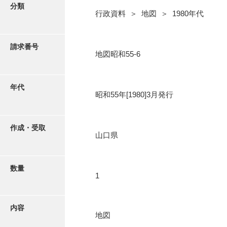
写真・絵はがき
分類
行政資料 ＞ 地図 ＞ 1980年代
近代刊行写真帳類
請求番号
地図昭和55-6
ポスター・リーフレット
年代
昭和55年[1980]3月発行
高画質画像ダウンロード
作成・受取
山口県
数量
1
内容
地図