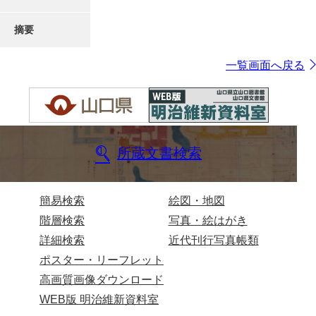
摘要
一覧画面へ戻る
所蔵文書検索
簡易検索
絵図・地図
階層検索
写真・絵はがき
詳細検索
近代刊行写真帳類
ポスター・リーフレット
高画質画像ダウンロード
WEB版 明治維新資料室