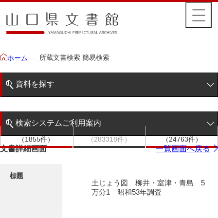
所蔵文書検索 簡易検索
ホーム
資料を探す
簡易検索
検索システムご利用案内
文書群
文書
件名
階層検索
（1855件）
（283318件）
（24763件）
検索システムの利用について
文書詳細画面
一覧画面へ戻る
詳細検索
更新履歴
標題
土じょう図 柳井・室津・青島 5
絵図・地図
万分1 昭和53年調査