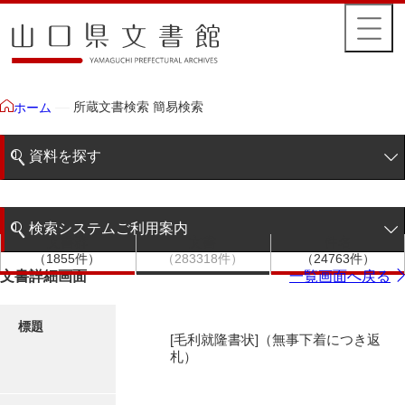
所蔵文書検索 簡易検索
ホーム
資料を探す
簡易検索
検索システムご利用案内
文書群
文書
件名
階層検索
（1855件）
（283318件）
（24763件）
検索システムの利用について
文書詳細画面
一覧画面へ戻る
詳細検索
更新履歴
標題
[毛利就隆書状]（無事下着につき返
絵図・地図
札）