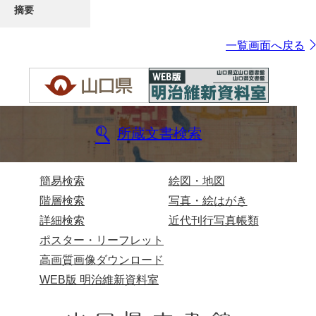
摘要
一覧画面へ戻る
所蔵文書検索
簡易検索
絵図・地図
階層検索
写真・絵はがき
詳細検索
近代刊行写真帳類
ポスター・リーフレット
高画質画像ダウンロード
WEB版 明治維新資料室