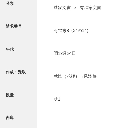
写真・絵はがき
分類
諸家文書 ＞ 有福家文書
近代刊行写真帳類
請求番号
有福家8（24の14）
ポスター・リーフレット
年代
閏12月24日
高画質画像ダウンロード
作成・受取
就隆（花押）→尾淡路
数量
状1
内容