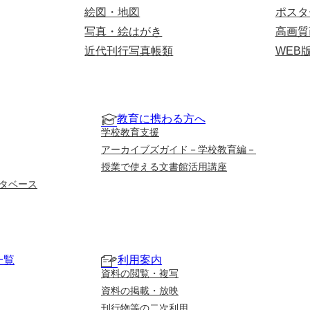
絵図・地図
ポスタ
写真・絵はがき
高画質
近代刊行写真帳類
WEB
教育に携わる方へ
学校教育支援
アーカイブズガイド－学校教育編－
授業で使える文書館活用講座
タベース
一覧
利用案内
資料の閲覧・複写
資料の掲載・放映
刊行物等の二次利用