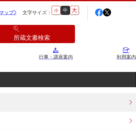
大
中
小
マップ
文字サイズ：
所蔵文書検索
行事・講座案内
利用案内