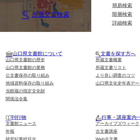
簡易検索
所蔵文書検索
階層検索
詳細検索
山口県文書館について
文書を探す方へ
山口県文書館の歴史
所蔵文書概要
山口県文書館の業務
所蔵文書リスト
公文書保存の取り組み
より良い調査のコツ
地域資料保存の取り組み
山口県文化史年表デー
当館蔵の指定文化財
関係法令集
刊行物
行事・講座案内
文書館ニュース
アーカイブズウィーク
年報
古文書講座
研究紀要総目次
Web古文書