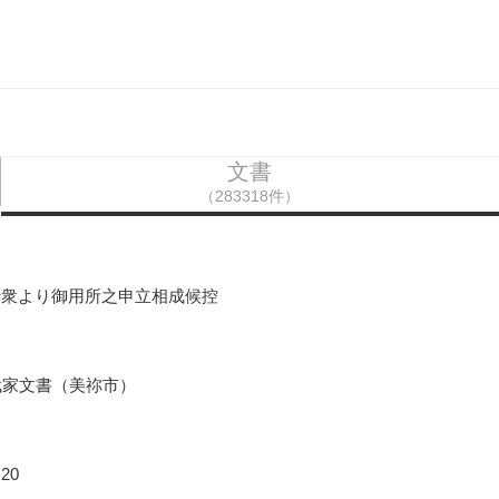
文書
（283318件）
行衆より御用所之申立相成候控
武家文書（美祢市）
20