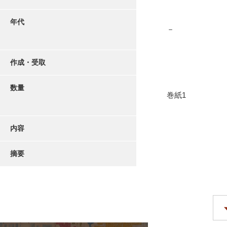
年代
－
作成・受取
数量
巻紙1
内容
摘要