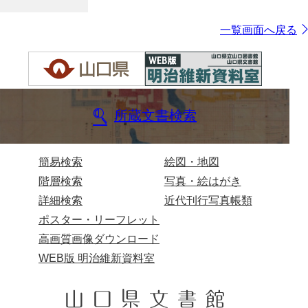
一覧画面へ戻る
所蔵文書検索
簡易検索
絵図・地図
階層検索
写真・絵はがき
詳細検索
近代刊行写真帳類
ポスター・リーフレット
高画質画像ダウンロード
WEB版 明治維新資料室