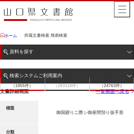
所蔵文書検索 簡易検索
ホーム
資料を探す
簡易検索
検索システムご利用案内
文書群
文書
件名
階層検索
（1855件）
（283318件）
（24763件）
検索システムの利用について
文書詳細画面
一覧画面へ戻る
詳細検索
更新履歴
標題
御国廻りニ際シ御座間預り仮手形
絵図・地図
分類