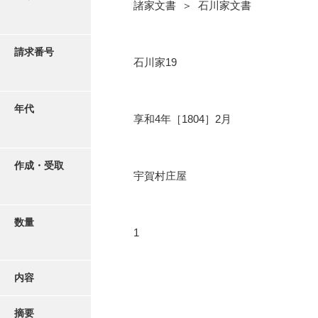
写真・絵はがき
諸家文書 ＞ 石川家文書
近代刊行写真帳類
請求番号
石川家19
ポスター・リーフレット
年代
享和4年［1804］2月
高画質画像ダウンロード
作成・受取
宇賀村庄屋
数量
1
内容
摘要