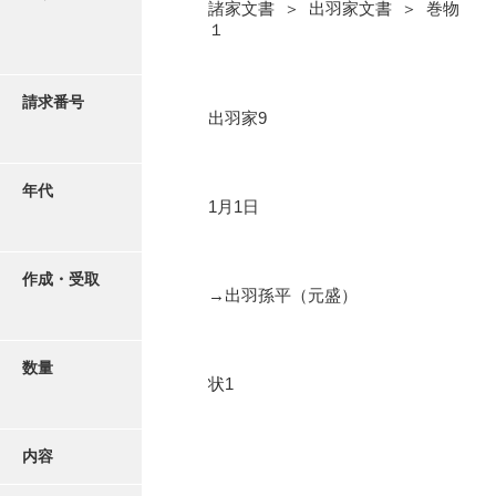
写真・絵はがき
諸家文書 ＞ 出羽家文書 ＞ 巻物
１
近代刊行写真帳類
請求番号
出羽家9
ポスター・リーフレット
年代
1月1日
高画質画像ダウンロード
作成・受取
→出羽孫平（元盛）
数量
状1
内容