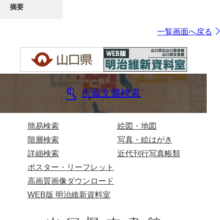
摘要
一覧画面へ戻る
所蔵文書検索
簡易検索
絵図・地図
階層検索
写真・絵はがき
詳細検索
近代刊行写真帳類
ポスター・リーフレット
高画質画像ダウンロード
WEB版 明治維新資料室