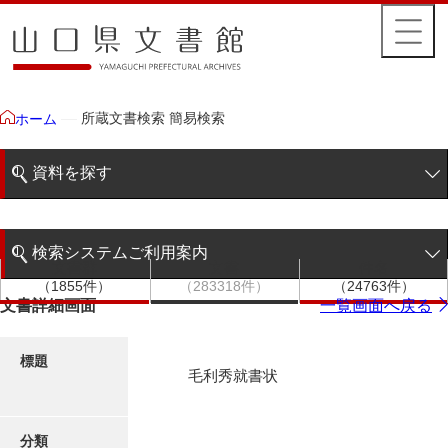
所蔵文書検索 簡易検索
ホーム
資料を探す
簡易検索
検索システムご利用案内
文書群
文書
件名
階層検索
（1855件）
（283318件）
（24763件）
検索システムの利用について
文書詳細画面
一覧画面へ戻る
詳細検索
更新履歴
標題
毛利秀就書状
絵図・地図
分類