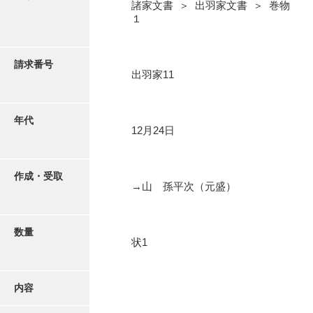
写真・絵はがき
諸家文書 ＞ 出羽家文書 ＞ 巻物
１
近代刊行写真帳類
請求番号
出羽家11
ポスター・リーフレット
年代
12月24日
高画質画像ダウンロード
作成・受取
→山 孫平次（元盛）
数量
状1
内容