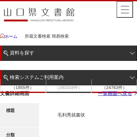
所蔵文書検索 簡易検索
ホーム
資料を探す
簡易検索
検索システムご利用案内
文書群
文書
件名
階層検索
（1855件）
（283318件）
（24763件）
検索システムの利用について
文書詳細画面
一覧画面へ戻る
詳細検索
更新履歴
標題
毛利秀就書状
絵図・地図
分類