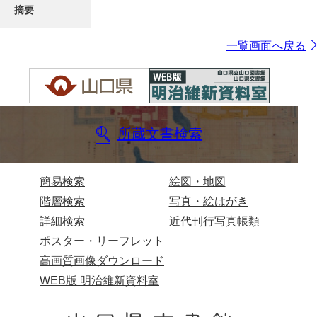
摘要
一覧画面へ戻る
所蔵文書検索
簡易検索
絵図・地図
階層検索
写真・絵はがき
詳細検索
近代刊行写真帳類
ポスター・リーフレット
高画質画像ダウンロード
WEB版 明治維新資料室