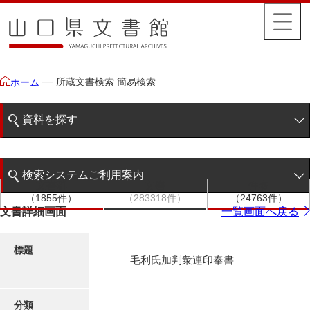
所蔵文書検索 簡易検索
ホーム
資料を探す
簡易検索
検索システムご利用案内
文書群
文書
件名
階層検索
（1855件）
（283318件）
（24763件）
検索システムの利用について
文書詳細画面
一覧画面へ戻る
詳細検索
更新履歴
標題
毛利氏加判衆連印奉書
絵図・地図
分類