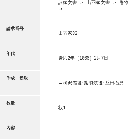
写真・絵はがき
諸家文書 ＞ 出羽家文書 ＞ 巻物
５
近代刊行写真帳類
請求番号
出羽家82
ポスター・リーフレット
年代
慶応2年［1866］2月7日
高画質画像ダウンロード
作成・受取
→柳沢備後･梨羽筑後･益田石見
数量
状1
内容