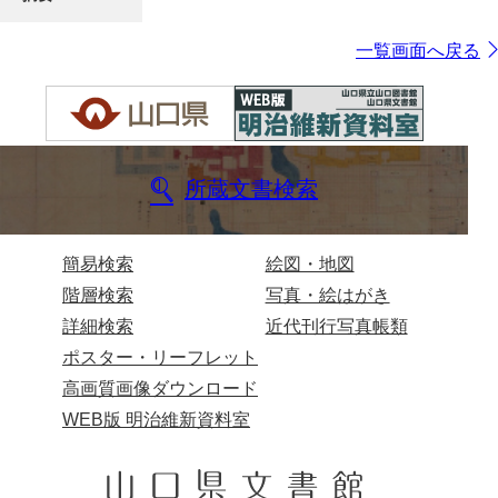
一覧画面へ戻る
所蔵文書検索
簡易検索
絵図・地図
階層検索
写真・絵はがき
詳細検索
近代刊行写真帳類
ポスター・リーフレット
高画質画像ダウンロード
WEB版 明治維新資料室