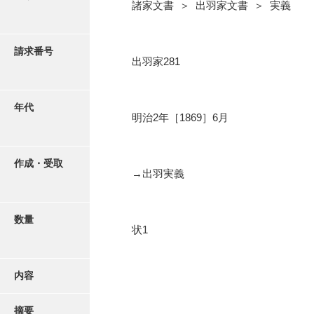
写真・絵はがき
諸家文書 ＞ 出羽家文書 ＞ 実義
近代刊行写真帳類
請求番号
出羽家281
ポスター・リーフレット
年代
明治2年［1869］6月
高画質画像ダウンロード
作成・受取
→出羽実義
数量
状1
内容
摘要