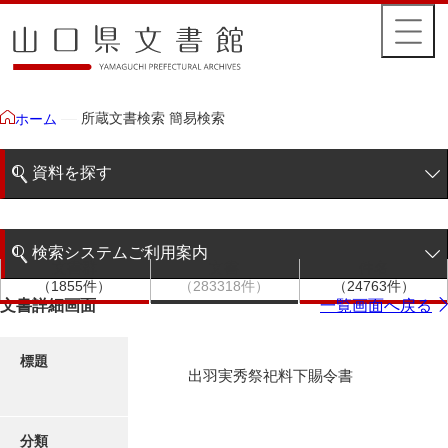
所蔵文書検索 簡易検索
ホーム
資料を探す
簡易検索
検索システムご利用案内
文書群
文書
件名
階層検索
（1855件）
（283318件）
（24763件）
検索システムの利用について
文書詳細画面
一覧画面へ戻る
詳細検索
更新履歴
標題
出羽実秀祭祀料下賜令書
絵図・地図
分類