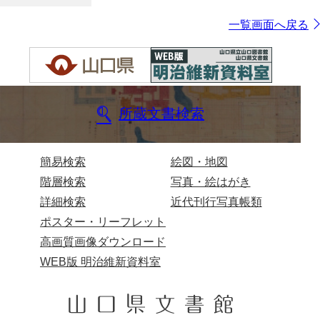
一覧画面へ戻る
所蔵文書検索
簡易検索
絵図・地図
階層検索
写真・絵はがき
詳細検索
近代刊行写真帳類
ポスター・リーフレット
高画質画像ダウンロード
WEB版 明治維新資料室