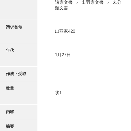
写真・絵はがき
諸家文書 ＞ 出羽家文書 ＞ 未分
類文書
近代刊行写真帳類
請求番号
出羽家420
ポスター・リーフレット
年代
1月27日
高画質画像ダウンロード
作成・受取
数量
状1
内容
摘要