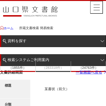
所蔵文書検索 簡易検索
ホーム
資料を探す
簡易検索
検索システムご利用案内
文書群
文書
件名
階層検索
（1855件）
（283318件）
（24763件）
検索システムの利用について
文書詳細画面
一覧画面へ戻る
詳細検索
更新履歴
標題
某書状（前欠）
絵図・地図
分類