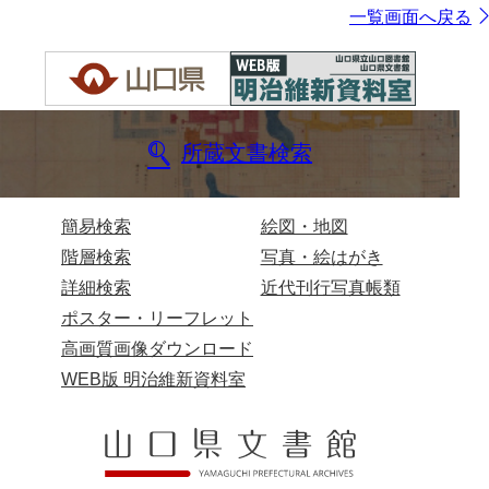
一覧画面へ戻る
所蔵文書検索
簡易検索
絵図・地図
階層検索
写真・絵はがき
詳細検索
近代刊行写真帳類
ポスター・リーフレット
高画質画像ダウンロード
WEB版 明治維新資料室