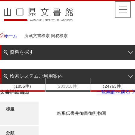
所蔵文書検索 簡易検索
ホーム
資料を探す
簡易検索
検索システムご利用案内
文書群
文書
件名
階層検索
（1855件）
（283318件）
（24763件）
検索システムの利用について
文書詳細画面
一覧画面へ戻る
詳細検索
更新履歴
標題
略系伝書并御書御判物写
絵図・地図
分類