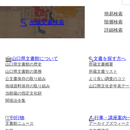
簡易検索
所蔵文書検索
階層検索
詳細検索
山口県文書館について
文書を探す方へ
山口県文書館の歴史
所蔵文書概要
山口県文書館の業務
所蔵文書リスト
公文書保存の取り組み
より良い調査のコツ
地域資料保存の取り組み
山口県文化史年表デー
当館蔵の指定文化財
関係法令集
刊行物
行事・講座案内
文書館ニュース
アーカイブズウィーク