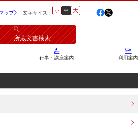
大
中
小
マップ
文字サイズ：
所蔵文書検索
行事・講座案内
利用案内