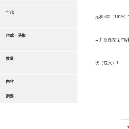
年代
元和5年［1619］
作成・受取
→井原孫左衛門
数量
状（包入）1
内容
摘要