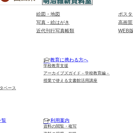
絵図・地図
ポスタ
写真・絵はがき
高画質
近代刊行写真帳類
WEB
教育に携わる方へ
学校教育支援
アーカイブズガイド－学校教育編－
授業で使える文書館活用講座
タベース
一覧
利用案内
資料の閲覧・複写