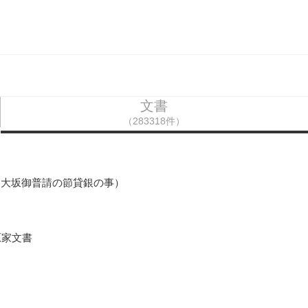
文書
（283318件）
（大坂御普請の節貸銀の事）
原家文書