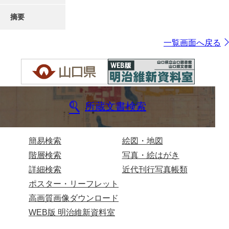
摘要
一覧画面へ戻る
所蔵文書検索
簡易検索
絵図・地図
階層検索
写真・絵はがき
詳細検索
近代刊行写真帳類
ポスター・リーフレット
高画質画像ダウンロード
WEB版 明治維新資料室