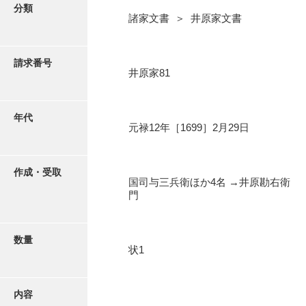
写真・絵はがき
分類
諸家文書 ＞ 井原家文書
近代刊行写真帳類
請求番号
井原家81
ポスター・リーフレット
年代
元禄12年［1699］2月29日
高画質画像ダウンロード
作成・受取
国司与三兵衛ほか4名 →井原勘右衛
門
数量
状1
内容