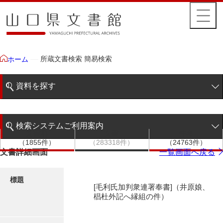
所蔵文書検索 簡易検索
ホーム
資料を探す
簡易検索
検索システムご利用案内
文書群
文書
件名
階層検索
（1855件）
（283318件）
（24763件）
検索システムの利用について
文書詳細画面
一覧画面へ戻る
詳細検索
更新履歴
標題
[毛利氏加判衆連署奉書]（井原娘、
絵図・地図
椙杜外記へ縁組の件）