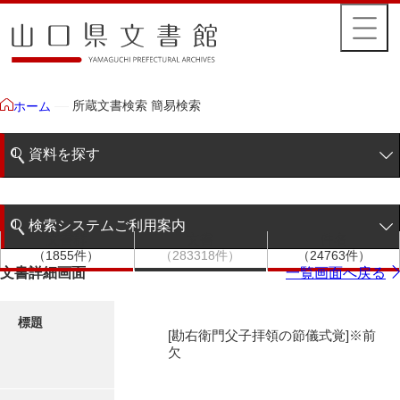
所蔵文書検索 簡易検索
ホーム
資料を探す
簡易検索
検索システムご利用案内
文書群
文書
件名
階層検索
（1855件）
（283318件）
（24763件）
検索システムの利用について
文書詳細画面
一覧画面へ戻る
詳細検索
更新履歴
標題
[勘右衛門父子拝領の節儀式覚]※前
絵図・地図
欠