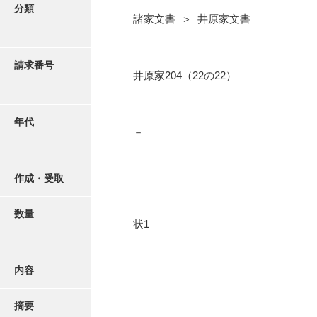
写真・絵はがき
分類
諸家文書 ＞ 井原家文書
近代刊行写真帳類
請求番号
井原家204（22の22）
ポスター・リーフレット
年代
－
高画質画像ダウンロード
作成・受取
数量
状1
内容
摘要