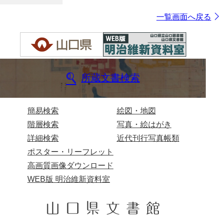
一覧画面へ戻る
所蔵文書検索
簡易検索
絵図・地図
階層検索
写真・絵はがき
詳細検索
近代刊行写真帳類
ポスター・リーフレット
高画質画像ダウンロード
WEB版 明治維新資料室