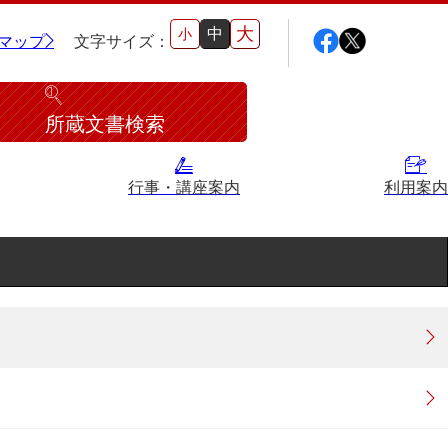
大
中
小
マップ
文字サイズ：
所蔵文書検索
行事・講座案内
利用案内