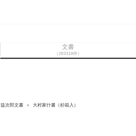
文書
（283318件）
村益次郎文書 ＞ 大村家什書（杉箱入）