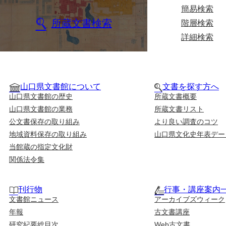
簡易検索
所蔵文書検索
階層検索
詳細検索
山口県文書館について
文書を探す方へ
山口県文書館の歴史
所蔵文書概要
山口県文書館の業務
所蔵文書リスト
公文書保存の取り組み
より良い調査のコツ
地域資料保存の取り組み
山口県文化史年表デー
当館蔵の指定文化財
関係法令集
刊行物
行事・講座案内
文書館ニュース
アーカイブズウィーク
年報
古文書講座
研究紀要総目次
Web古文書