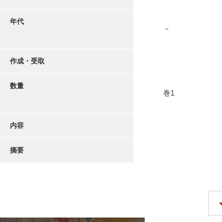
年代
－
作成・受取
数量
巻1
内容
摘要