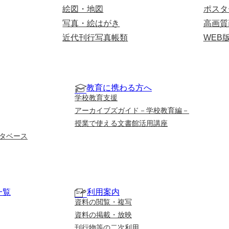
絵図・地図
ポスタ
写真・絵はがき
高画質
近代刊行写真帳類
WEB
教育に携わる方へ
学校教育支援
アーカイブズガイド－学校教育編－
授業で使える文書館活用講座
タベース
一覧
利用案内
資料の閲覧・複写
資料の掲載・放映
刊行物等の二次利用