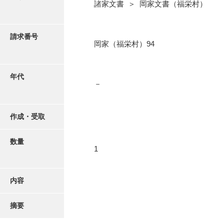
写真・絵はがき
諸家文書 ＞ 岡家文書（福栄村）
近代刊行写真帳類
請求番号
岡家（福栄村）94
ポスター・リーフレット
年代
－
高画質画像ダウンロード
作成・受取
数量
1
内容
摘要