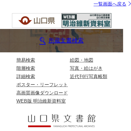
一覧画面へ戻る
所蔵文書検索
簡易検索
絵図・地図
階層検索
写真・絵はがき
詳細検索
近代刊行写真帳類
ポスター・リーフレット
高画質画像ダウンロード
WEB版 明治維新資料室