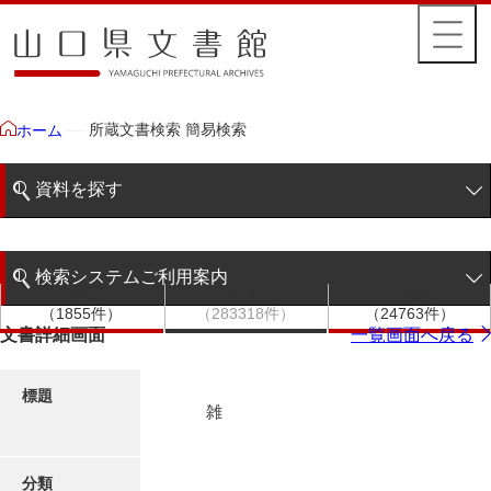
所蔵文書検索 簡易検索
ホーム
資料を探す
簡易検索
検索システムご利用案内
文書群
文書
件名
階層検索
（1855件）
（283318件）
（24763件）
検索システムの利用について
文書詳細画面
一覧画面へ戻る
詳細検索
更新履歴
標題
雑
絵図・地図
分類