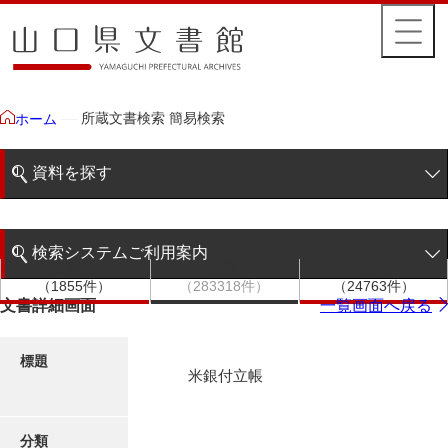
所蔵文書検索 簡易検索
ホーム
資料を探す
簡易検索
検索システムご利用案内
文書群
文書
件名
階層検索
（1855件）
（283318件）
（24763件）
検索システムの利用について
文書詳細画面
一覧画面へ戻る
詳細検索
更新履歴
標題
米銀付立帳
絵図・地図
分類