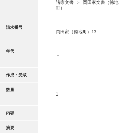
写真・絵はがき
諸家文書 ＞ 岡田家文書（徳地
町）
近代刊行写真帳類
請求番号
岡田家（徳地町）13
ポスター・リーフレット
年代
－
高画質画像ダウンロード
作成・受取
数量
1
内容
摘要