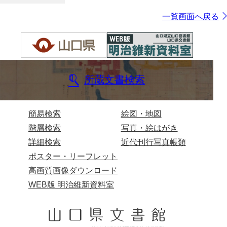
一覧画面へ戻る
所蔵文書検索
簡易検索
絵図・地図
階層検索
写真・絵はがき
詳細検索
近代刊行写真帳類
ポスター・リーフレット
高画質画像ダウンロード
WEB版 明治維新資料室