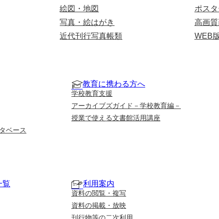
絵図・地図
ポスタ
写真・絵はがき
高画質
近代刊行写真帳類
WEB
教育に携わる方へ
学校教育支援
アーカイブズガイド－学校教育編－
授業で使える文書館活用講座
タベース
一覧
利用案内
資料の閲覧・複写
資料の掲載・放映
刊行物等の二次利用