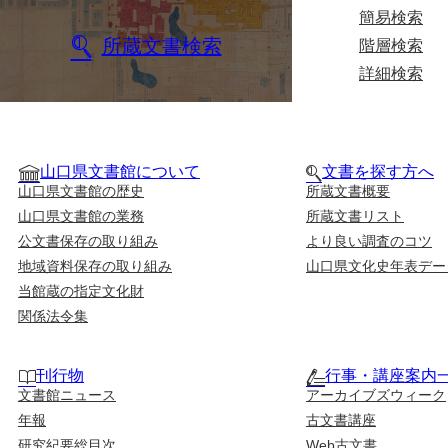
簡易検索
所蔵文書検索
階層検索
詳細検索
山口県文書館について
文書を探す方へ
山口県文書館の歴史
所蔵文書概要
山口県文書館の業務
所蔵文書リスト
公文書保存の取り組み
より良い調査のコツ
地域資料保存の取り組み
山口県文化史年表デー
当館蔵の指定文化財
関係法令集
刊行物
行事・講座案内
文書館ニュース
アーカイブズウィーク
年報
古文書講座
研究紀要総目次
Web古文書