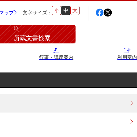
大
中
小
マップ
文字サイズ：
所蔵文書検索
行事・講座案内
利用案内