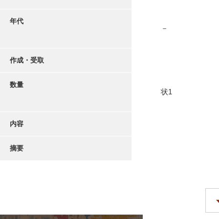
年代
－
作成・受取
数量
状1
内容
摘要