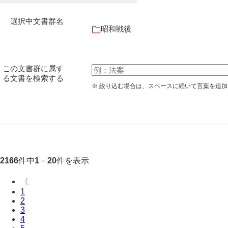
選択中文書群名
昭和戦後
この文書群に属す
る文書を検索する
※ 絞り込む場合は、スペースに続いて言葉を追
件中
－
件を表示
2166
1
20
〈
1
2
3
4