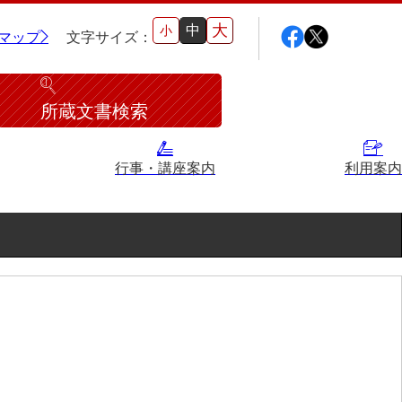
大
中
小
マップ
文字サイズ：
所蔵文書検索
行事・講座案内
利用案内