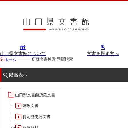
山口県文書館について
文書を探す方へ
所蔵文書検索 階層検索
ホーム
階層表示
山口県文書館所蔵文書
藩政文書
特定歴史公文書
行政資料