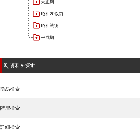
大正期
昭和20以前
昭和戦後
平成期
資料を探す
簡易検索
階層検索
詳細検索