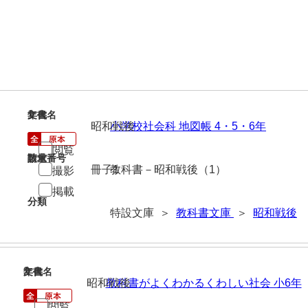
1
文書名
年代
昭和戦後
小学校社会科 地図帳 4・5・6年
閲覧
請求番号
数量
冊子1
教科書－昭和戦後（1）
撮影
掲載
分類
特設文庫 ＞
教科書文庫
＞
昭和戦後
2
文書名
年代
昭和戦後
教科書がよくわかるくわしい社会 小6年
閲覧