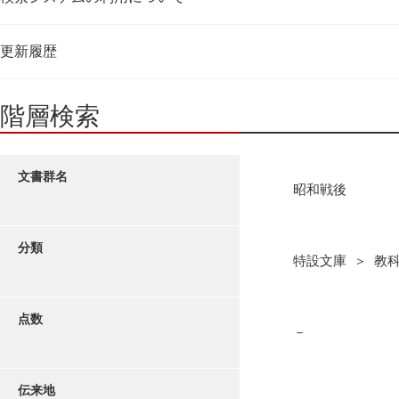
更新履歴
階層検索
文書群名
昭和戦後
分類
特設文庫 ＞ 教
点数
－
伝来地