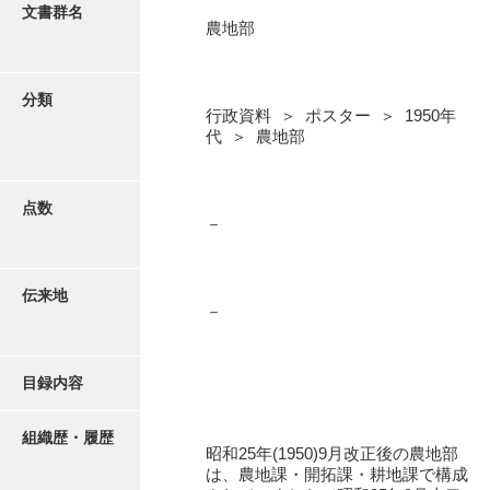
更新履歴
文書群名
農地部
知事公室
絵図・地図
総務部
分類
行政資料 ＞ ポスター ＞ 1950年
衛生部
写真・絵はがき
代 ＞ 農地部
水産部
近代刊行写真帳類
経済部
点数
－
農地部
ポスター・リーフレット
国
伝来地
－
高画質画像ダウンロード
各種団体
1960年代
目録内容
1970年代
組織歴・履歴
昭和25年(1950)9月改正後の農地部
1980年代
は、農地課・開拓課・耕地課で構成