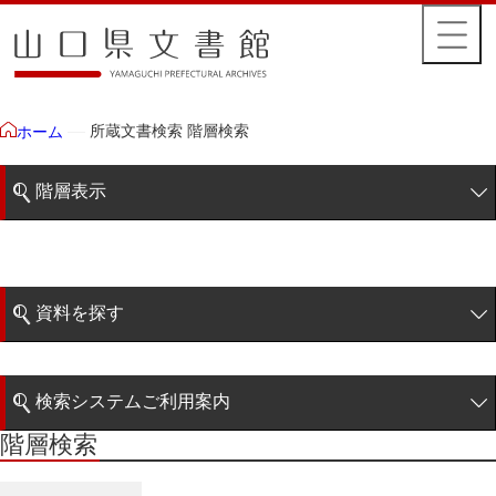
所蔵文書検索 階層検索
ホーム
階層表示
山口県文書館所蔵文書
藩政文書
資料を探す
特定歴史公文書
簡易検索
行政資料
検索システムご利用案内
冊子
階層検索
階層検索
検索システムの利用について
ポスター
詳細検索
1950年代