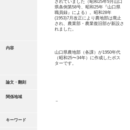
されていました（昭和25年9月山口
リーフレット
県条例第58号、昭和25年『山口県
職員録』による）。昭和28年
地図
(1953)7月改正により農地部は廃止
され、農業部・農業復旧部が新設さ
写真
れました。
諸家文書
特設文庫
内容
山口県農地部（各課）が1950年代
（昭和25〜34年）に作成したポス
ターです。
論文・翻刻
関係地域
－
キーワード