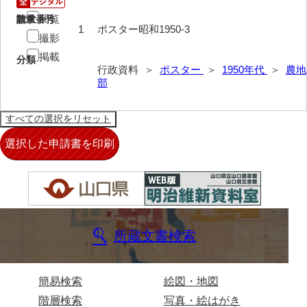
閲覧
請求番号
数量
1
ポスター昭和1950-3
撮影
掲載
分類
行政資料 ＞
ポスター
＞
1950年代
＞
農地
部
所蔵文書検索
簡易検索
絵図・地図
階層検索
写真・絵はがき