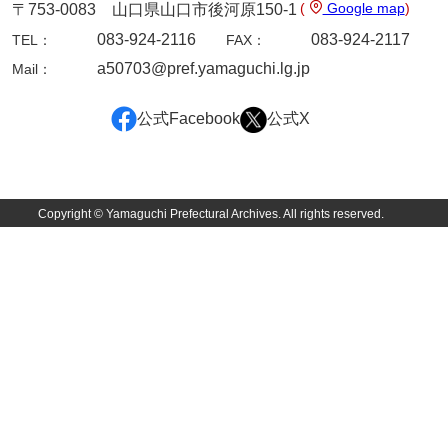
(
Google map
)
〒753-0083 山口県山口市後河原150-1
083-924-2116
083-924-2117
TEL：
FAX：
a50703@pref.yamaguchi.lg.jp
Mail：
公式Facebook
公式X
Copyright © Yamaguchi Prefectural Archives. All rights reserved.