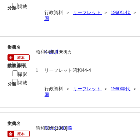
掲載
分類
行政資料 ＞
リーフレット
＞
1960年代
＞
国
8
文書名
年代
昭和44年[1969]カ
小瀬川
閲覧
請求番号
数量
1
リーフレット昭和44-4
撮影
掲載
分類
行政資料 ＞
リーフレット
＞
1960年代
＞
国
9
文書名
年代
昭和38年[1963]
観光の中国路