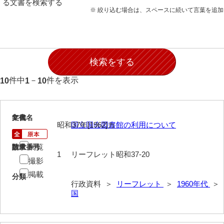
る文書を検索する
※ 絞り込む場合は、スペースに続いて言葉を追
件中
－
件を表示
10
1
10
1
文書名
年代
昭和37年[1962]カ
国立国会図書館の利用について
閲覧
請求番号
数量
1
リーフレット昭和37-20
撮影
掲載
分類
行政資料 ＞
リーフレット
＞
1960年代
＞
国