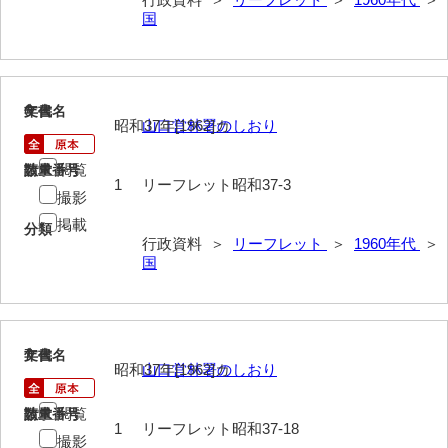
国
6
文書名
年代
昭和37年[1962]カ
山口営林署のしおり
閲覧
請求番号
数量
1
リーフレット昭和37-3
撮影
掲載
分類
行政資料 ＞
リーフレット
＞
1960年代
＞
国
7
文書名
年代
昭和37年[1962]カ
山口営林署のしおり
閲覧
請求番号
数量
1
リーフレット昭和37-18
撮影