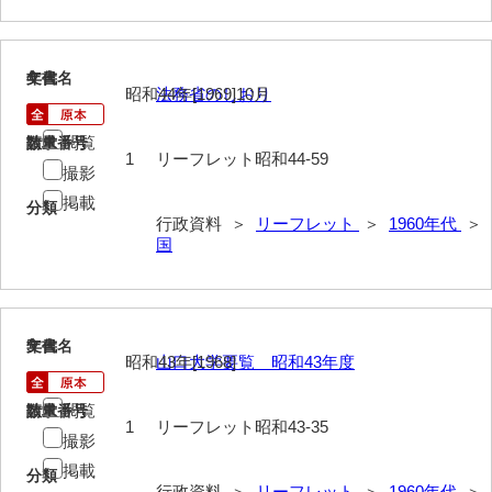
4
文書名
年代
昭和44年[1969]10月
法務省のしおり
閲覧
請求番号
数量
1
リーフレット昭和44-59
撮影
掲載
分類
行政資料 ＞
リーフレット
＞
1960年代
＞
国
5
文書名
年代
昭和43年[1968]
山口大学要覧 昭和43年度
閲覧
請求番号
数量
1
リーフレット昭和43-35
撮影
掲載
分類
行政資料 ＞
リーフレット
＞
1960年代
＞