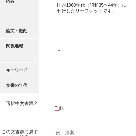
内容
企業局
国が1960年代（昭和35〜44年）に
刊行したリーフレットです。
教育委員会
警察本部
論文・翻刻
国
関係地域
市町村
－
各種団体
キーワード
1970年代
1980年代
文書の年代
地図
選択中文書群名
写真
国
諸家文書
特設文庫
この文書群に属す