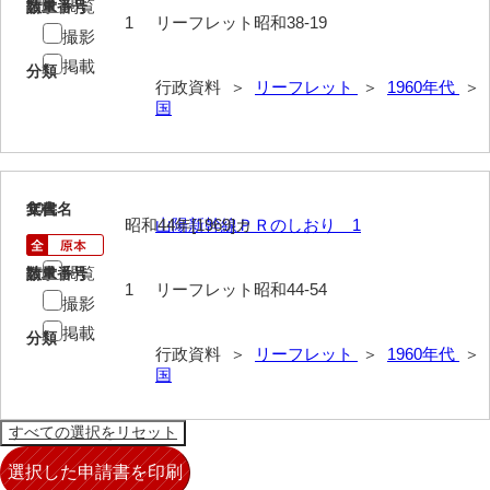
閲覧
請求番号
数量
1
リーフレット昭和38-19
撮影
掲載
分類
行政資料 ＞
リーフレット
＞
1960年代
＞
国
10
文書名
年代
昭和44年[1969]カ
山陽新幹線ＰＲのしおり 1
閲覧
請求番号
数量
1
リーフレット昭和44-54
撮影
掲載
分類
行政資料 ＞
リーフレット
＞
1960年代
＞
国