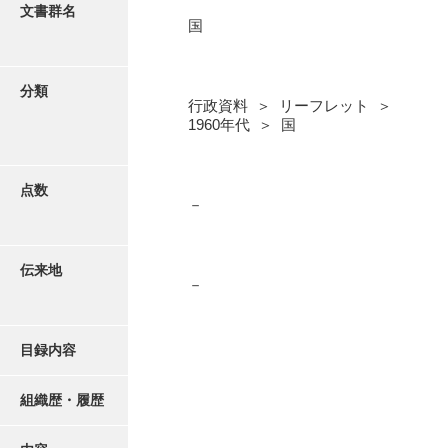
更新履歴
文書群名
国
1930年代
絵図・地図
1940年代
分類
行政資料 ＞ リーフレット ＞
1950年代
写真・絵はがき
1960年代 ＞ 国
1960年代
近代刊行写真帳類
総務部
点数
－
企画部
ポスター・リーフレット
労働民生部
伝来地
－
高画質画像ダウンロード
衛生部
商工水産部
目録内容
農林部
組織歴・履歴
土木建築部