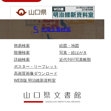
所蔵文書検索
簡易検索
絵図・地図
階層検索
写真・絵はがき
詳細検索
近代刊行写真帳類
ポスター・リーフレット
高画質画像ダウンロード
WEB版 明治維新資料室