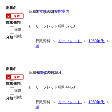
2
文書名
年代
昭和37年[1962]カ
国立国会図書館案内
閲覧
請求番号
数量
1
リーフレット昭和37-19
撮影
掲載
分類
行政資料 ＞
リーフレット
＞
1960年代
＞
国
3
文書名
年代
昭和44年[1969]10月
法務省のしおり
閲覧
請求番号
数量
1
リーフレット昭和44-58
撮影
掲載
分類
行政資料 ＞
リーフレット
＞
1960年代
＞
国