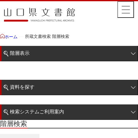
所蔵文書検索 階層検索
ホーム
階層表示
山口県文書館所蔵文書
藩政文書
資料を探す
特定歴史公文書
簡易検索
行政資料
検索システムご利用案内
冊子
階層検索
階層検索
検索システムの利用について
ポスター
詳細検索
リーフレット