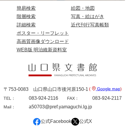
簡易検索
絵図・地図
階層検索
写真・絵はがき
詳細検索
近代刊行写真帳類
ポスター・リーフレット
高画質画像ダウンロード
WEB版 明治維新資料室
(
Google map
)
〒753-0083 山口県山口市後河原150-1
083-924-2116
083-924-2117
TEL：
FAX：
a50703@pref.yamaguchi.lg.jp
Mail：
公式Facebook
公式X