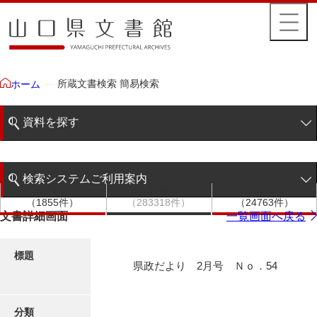
所蔵文書検索 簡易検索
ホーム
資料を探す
簡易検索
検索システムご利用案内
文書群
文書
件名
階層検索
（1855件）
（283318件）
（24763件）
検索システムの利用について
文書詳細画面
一覧画面へ戻る
詳細検索
更新履歴
標題
県政だより 2月号 Ｎｏ．54
絵図・地図
分類