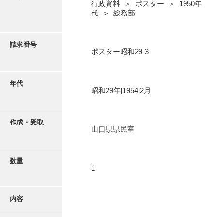
写真・絵はがき
行政資料 ＞ ポスター ＞ 1950年
代 ＞ 総務部
近代刊行写真帳類
請求番号
ポスター昭和29-3
ポスター・リーフレット
年代
昭和29年[1954]2月
高画質画像ダウンロード
作成・受取
山口県県民室
数量
1
内容