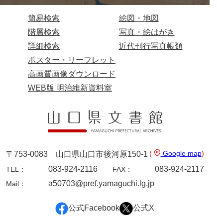
簡易検索
絵図・地図
階層検索
写真・絵はがき
詳細検索
近代刊行写真帳類
ポスター・リーフレット
高画質画像ダウンロード
WEB版 明治維新資料室
(
Google map
)
〒753-0083 山口県山口市後河原150-1
083-924-2116
083-924-2117
TEL：
FAX：
a50703@pref.yamaguchi.lg.jp
Mail：
公式Facebook
公式X