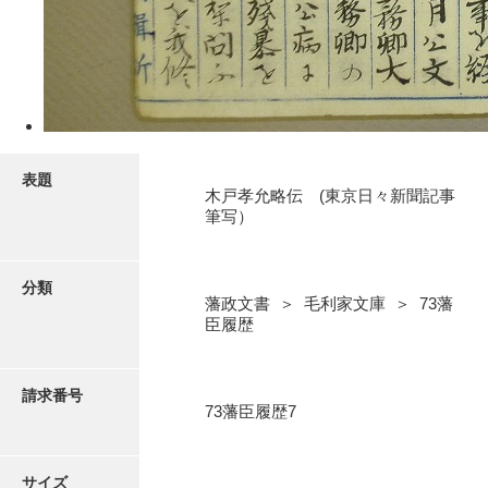
5ページ
表題
木戸孝允略伝 (東京日々新聞記事
筆写）
分類
藩政文書 ＞ 毛利家文庫 ＞ 73藩
臣履歴
6ページ
請求番号
73藩臣履歴7
サイズ