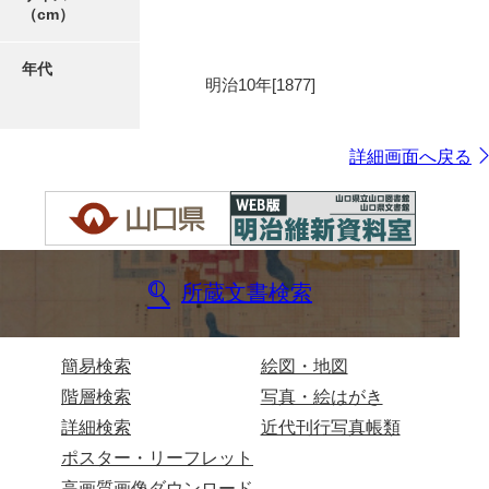
（cm）
年代
7ページ
明治10年[1877]
詳細画面へ戻る
所蔵文書検索
8ページ
簡易検索
絵図・地図
階層検索
写真・絵はがき
詳細検索
近代刊行写真帳類
ポスター・リーフレット
高画質画像ダウンロード