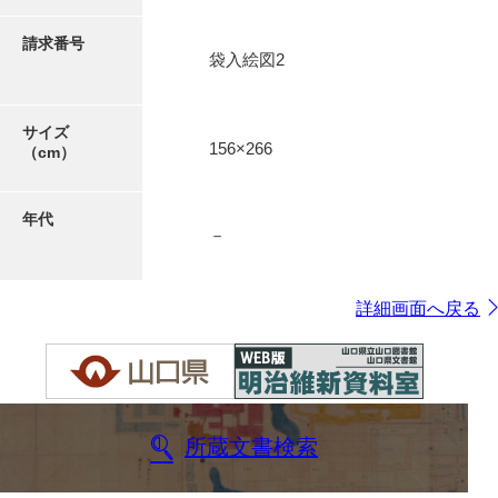
請求番号
袋入絵図2
サイズ
156×266
（cm）
年代
－
詳細画面へ戻る
所蔵文書検索