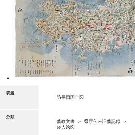
表題
防長両国全図
分類
藩政文書 ＞ 県庁伝来旧藩記録 ＞
袋入絵図