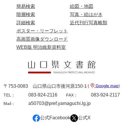
簡易検索
絵図・地図
階層検索
写真・絵はがき
詳細検索
近代刊行写真帳類
ポスター・リーフレット
高画質画像ダウンロード
WEB版 明治維新資料室
(
Google map
)
〒753-0083 山口県山口市後河原150-1
083-924-2116
083-924-2117
TEL：
FAX：
a50703@pref.yamaguchi.lg.jp
Mail：
公式Facebook
公式X