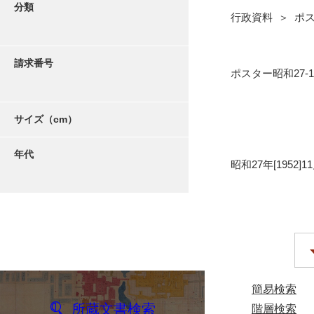
分類
行政資料 ＞ ポス
請求番号
ポスター昭和27-1
サイズ（cm）
年代
昭和27年[1952]1
簡易検索
所蔵文書検索
階層検索