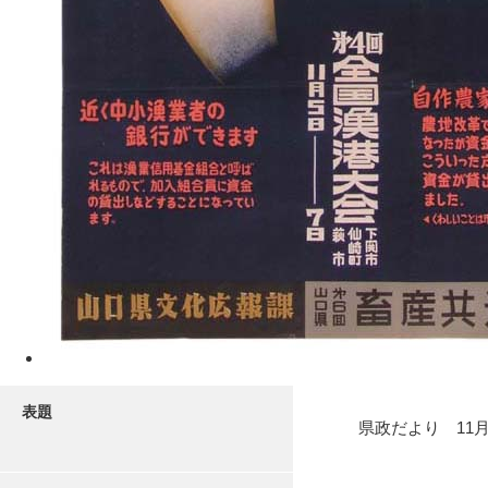
表題
県政だより 11