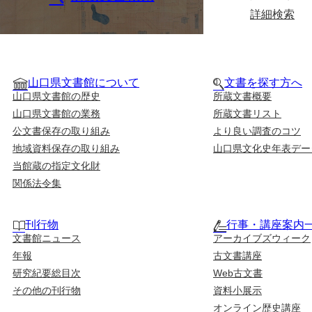
詳細検索
山口県文書館について
文書を探す方へ
山口県文書館の歴史
所蔵文書概要
山口県文書館の業務
所蔵文書リスト
公文書保存の取り組み
より良い調査のコツ
地域資料保存の取り組み
山口県文化史年表デー
当館蔵の指定文化財
関係法令集
刊行物
行事・講座案内
文書館ニュース
アーカイブズウィーク
年報
古文書講座
研究紀要総目次
Web古文書
その他の刊行物
資料小展示
オンライン歴史講座