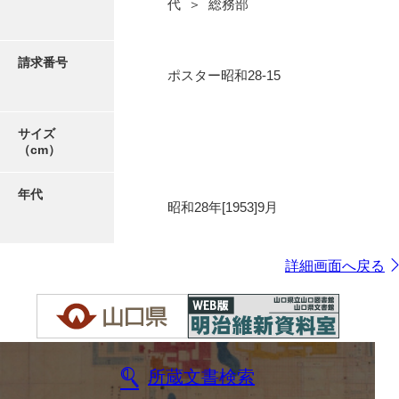
代 ＞ 総務部
請求番号
ポスター昭和28-15
サイズ
（cm）
年代
昭和28年[1953]9月
詳細画面へ戻る
所蔵文書検索