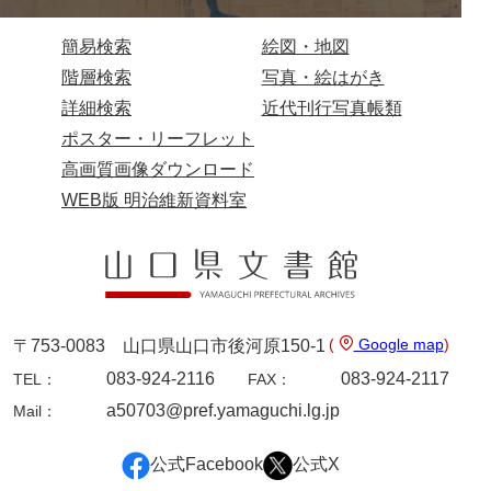
簡易検索
絵図・地図
階層検索
写真・絵はがき
詳細検索
近代刊行写真帳類
ポスター・リーフレット
高画質画像ダウンロード
WEB版 明治維新資料室
(
Google map
)
〒753-0083 山口県山口市後河原150-1
083-924-2116
083-924-2117
TEL：
FAX：
a50703@pref.yamaguchi.lg.jp
Mail：
公式Facebook
公式X