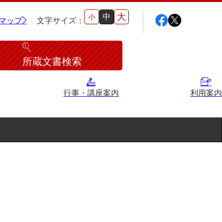
大
中
小
マップ
文字サイズ：
所蔵文書検索
行事・講座案内
利用案内