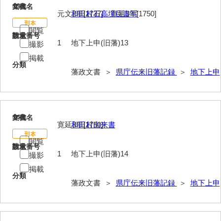
13
文書名
年代
元文2年[1737]、寛延3年[1750]
和田村石高境目書写
閲覧
請求番号
数量
1
地下上申(旧藩)13
撮影
掲載
分類
藩政文書 ＞
県庁伝来旧藩記録
＞
地下上申
14
文書名
年代
寛延3年[1750]
和田村由来書
閲覧
請求番号
数量
1
地下上申(旧藩)14
撮影
掲載
分類
藩政文書 ＞
県庁伝来旧藩記録
＞
地下上申