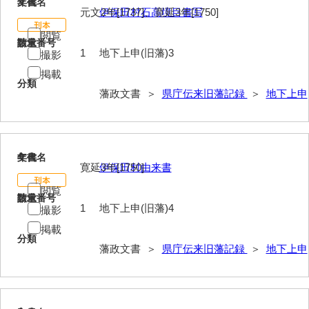
3
文書名
年代
元文2年[1737]、寛延3年[1750]
伊保田村石高境目書写
閲覧
請求番号
数量
1
地下上申(旧藩)3
撮影
掲載
分類
藩政文書 ＞
県庁伝来旧藩記録
＞
地下上申
4
文書名
年代
寛延3年[1750]
伊保田村由来書
閲覧
請求番号
数量
1
地下上申(旧藩)4
撮影
掲載
分類
藩政文書 ＞
県庁伝来旧藩記録
＞
地下上申