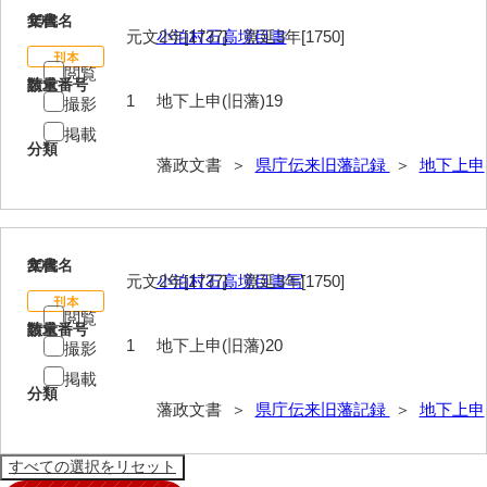
19
文書名
年代
元文2年[1737]、寛延3年[1750]
小泊村石高境目書
閲覧
請求番号
数量
1
地下上申(旧藩)19
撮影
掲載
分類
藩政文書 ＞
県庁伝来旧藩記録
＞
地下上申
20
文書名
年代
元文2年[1737]、寛延3年[1750]
小泊村石高境目書写
閲覧
請求番号
数量
1
地下上申(旧藩)20
撮影
掲載
分類
藩政文書 ＞
県庁伝来旧藩記録
＞
地下上申