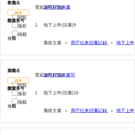
9
文書名
年代
寛延3年[1750]
油宇村由来書
閲覧
請求番号
数量
1
地下上申(旧藩)9
撮影
掲載
分類
藩政文書 ＞
県庁伝来旧藩記録
＞
地下上申
10
文書名
年代
寛延3年[1750]
油宇村由来書写
閲覧
請求番号
数量
1
地下上申(旧藩)10
撮影
掲載
分類
藩政文書 ＞
県庁伝来旧藩記録
＞
地下上申