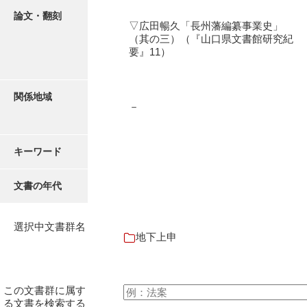
論文・翻刻
▽広田暢久「長州藩編纂事業史」
（其の三）（『山口県文書館研究紀
要』11）
関係地域
－
キーワード
文書の年代
選択中文書群名
地下上申
この文書群に属す
る文書を検索する