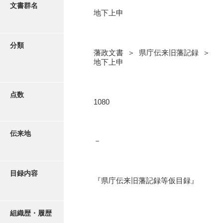
更新履歴
文書群名
地下上申
閥閲録
絵図・地図
閥閲録差出原本
分類
藩政文書 ＞ 県庁伝来旧藩記録 ＞
寛文期差出証文
写真・絵はがき
地下上申
寺社証文
近代刊行写真帳類
譜録
点数
1080
防長古器考
ポスター・リーフレット
防長国郡志
伝来地
－
高画質画像ダウンロード
郡中大略
岩国旧記
目録内容
『県庁伝来旧藩記録等仮目録』
豊浦藩旧記
清末藩旧記
組織歴・履歴