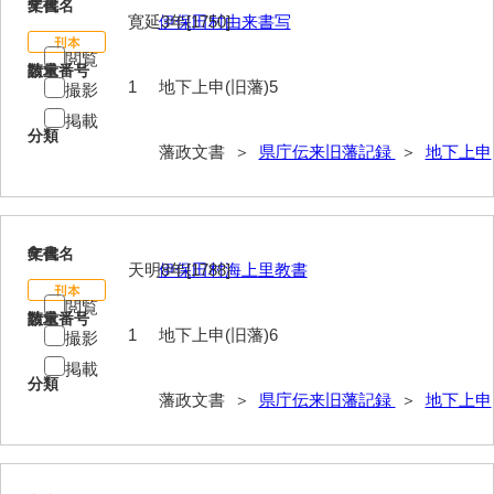
5
文書名
年代
寛延3年[1750]
伊保田村由来書写
閲覧
請求番号
数量
1
地下上申(旧藩)5
撮影
掲載
分類
藩政文書 ＞
県庁伝来旧藩記録
＞
地下上申
6
文書名
年代
天明8年[1788]
伊保田村海上里教書
閲覧
請求番号
数量
1
地下上申(旧藩)6
撮影
掲載
分類
藩政文書 ＞
県庁伝来旧藩記録
＞
地下上申