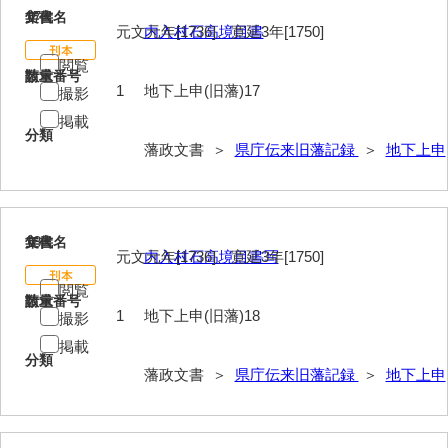
17
文書名
年代
元文元年[1736]、寛延3年[1750]
内入村石高境目書
閲覧
請求番号
数量
1
地下上申(旧藩)17
撮影
掲載
分類
藩政文書 ＞
県庁伝来旧藩記録
＞
地下上申
18
文書名
年代
元文元年[1736]、寛延3年[1750]
内入村石高境目書写
閲覧
請求番号
数量
1
地下上申(旧藩)18
撮影
掲載
分類
藩政文書 ＞
県庁伝来旧藩記録
＞
地下上申