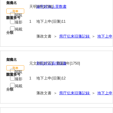
11
文書名
年代
天明8年[1788]
油宇村海上里数書
閲覧
請求番号
数量
1
地下上申(旧藩)11
撮影
掲載
分類
藩政文書 ＞
県庁伝来旧藩記録
＞
地下上申
12
文書名
年代
元文2年[1737]、寛延3年[1750]
和田村石高境目書
閲覧
請求番号
数量
1
地下上申(旧藩)12
撮影
掲載
分類
藩政文書 ＞
県庁伝来旧藩記録
＞
地下上申