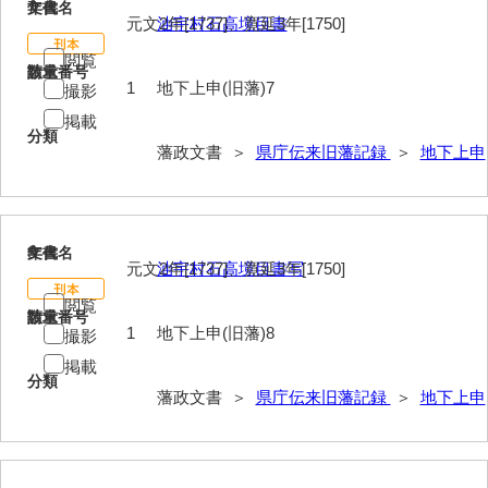
7
文書名
年代
元文2年[1737]、寛延3年[1750]
油宇村石高境目書
閲覧
請求番号
数量
1
地下上申(旧藩)7
撮影
掲載
分類
藩政文書 ＞
県庁伝来旧藩記録
＞
地下上申
8
文書名
年代
元文2年[1737]、寛延3年[1750]
油宇村石高境目書写
閲覧
請求番号
数量
1
地下上申(旧藩)8
撮影
掲載
分類
藩政文書 ＞
県庁伝来旧藩記録
＞
地下上申