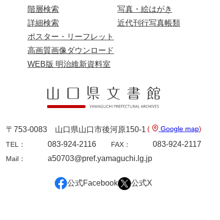
階層検索
写真・絵はがき
詳細検索
近代刊行写真帳類
ポスター・リーフレット
高画質画像ダウンロード
WEB版 明治維新資料室
(
Google map
)
〒753-0083 山口県山口市後河原150-1
083-924-2116
083-924-2117
TEL：
FAX：
a50703@pref.yamaguchi.lg.jp
Mail：
公式Facebook
公式X