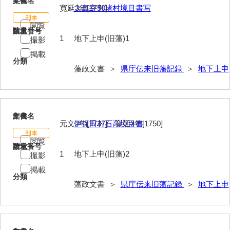
1
文書名
年代
寛延3年[1750]
大島宰判諸村境目書写
閲覧
請求番号
数量
1
地下上申(旧藩)1
撮影
掲載
分類
藩政文書 ＞
県庁伝来旧藩記録
＞
地下上申
2
文書名
年代
元文2年[1737]、寛延3年[1750]
伊保田村石高境目書
閲覧
請求番号
数量
1
地下上申(旧藩)2
撮影
掲載
分類
藩政文書 ＞
県庁伝来旧藩記録
＞
地下上申