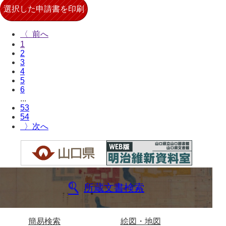
〈
1
2
3
4
5
6
...
53
54
〉
所蔵文書検索
簡易検索
絵図・地図