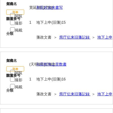
15
文書名
年代
寛延3年[1750]
和田村由来書写
閲覧
請求番号
数量
1
地下上申(旧藩)15
撮影
掲載
分類
藩政文書 ＞
県庁伝来旧藩記録
＞
地下上申
16
文書名
年代
(天明8年[1788])
和田村海上里数書
閲覧
請求番号
数量
1
地下上申(旧藩)16
撮影
掲載
分類
藩政文書 ＞
県庁伝来旧藩記録
＞
地下上申