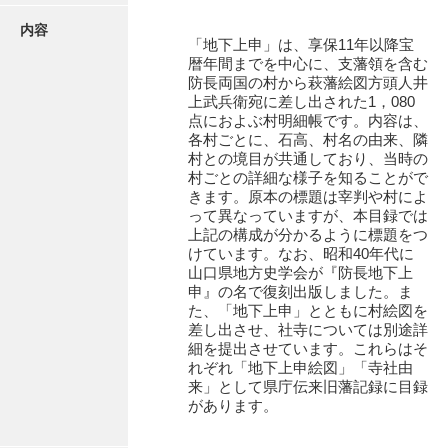
地下上申
内容
地下上申絵図
「地下上申」は、享保11年以降宝
暦年間までを中心に、支藩領を含む
風土注進案
防長両国の村から萩藩絵図方頭人井
上武兵衛宛に差し出された1，080
寺社由来
点におよぶ村明細帳です。内容は、
各村ごとに、石高、村名の由来、隣
袋入絵図
村との境目が共通しており、当時の
村ごとの詳細な様子を知ることがで
山口小郡宰判記録
きます。原本の標題は宰判や村によ
って異なっていますが、本目録では
両公伝史料
上記の構成が分かるように標題をつ
けています。なお、昭和40年代に
三卿伝史料
山口県地方史学会が『防長地下上
申』の名で復刻出版しました。ま
特定歴史公文書
た、「地下上申」とともに村絵図を
差し出させ、社寺については別途詳
行政資料
細を提出させています。これらはそ
れぞれ「地下上申絵図」「寺社由
諸家文書
来」として県庁伝来旧藩記録に目録
があります。
特設文庫