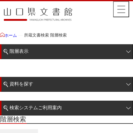
所蔵文書検索 階層検索
ホーム
階層表示
山口県文書館所蔵文書
藩政文書
資料を探す
毛利家文庫
簡易検索
徳山毛利家文庫
検索システムご利用案内
県庁伝来旧藩記録
階層検索
階層検索
検索システムの利用について
県庁伝来旧藩記録
詳細検索
宰判本控