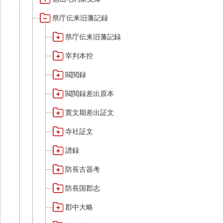
県庁伝来旧藩記録
県庁伝来旧藩記録
宰判本控
閥閲録
閥閲録差出原本
寛文期差出証文
寺社証文
譜録
防長古器考
防長国郡志
郡中大略