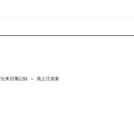
庁伝来旧藩記録 ＞ 風土注進案