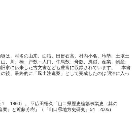
内容は、村名の由来、面積、田畠石高、村内小名、地勢、土壌土
、山、川、橋、戸数・人口、牛馬数、舟数、風俗、産業、物産、
内旧家に伝来した古文書なども豊富に収録されています。 本書
その後、最終的に「風土注進案」として完成したのは明治に入っ
 1960）。 ▽広田暢久「山口県歴史編纂事業史（其の
案』と近藤芳樹」（『山口県地方史研究』94 2005）