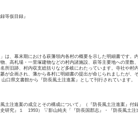
記録等仮目録』
案」は、幕末期における萩藩領内各村の概要を示した明細書です。
納物、高札場・一里塚建物などの村内諸施設、萩等主要地への里数
、名所旧跡、村内収支総括りなど多岐にわたっています。寺社や村
編纂が企画され、藩から各村に明細書の提出が命じられましたが、
 山口県文書館から『防長風土注進案』として刊行されています。
風土注進案の成立とその構成について」（『防長風土注進案』付録１
史研究』１ 1993） ▽影山純夫「『防長国郡志』・『防長風土注進