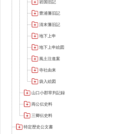
岩国旧記
豊浦藩旧記
清末藩旧記
地下上申
地下上申絵図
風土注進案
寺社由来
袋入絵図
山口小郡宰判記録
両公伝史料
三卿伝史料
特定歴史公文書