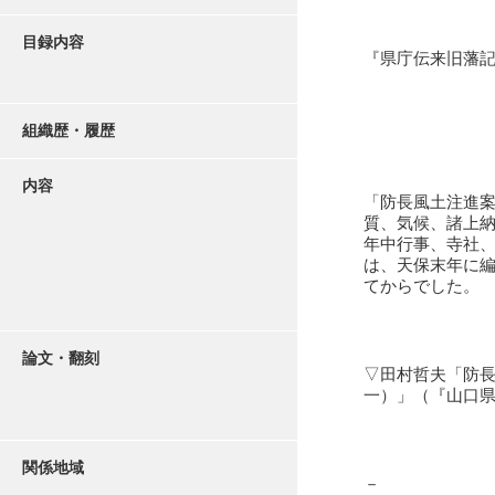
目録内容
『県庁伝来旧藩
組織歴・履歴
内容
「防長風土注進
質、気候、諸上
年中行事、寺社
は、天保末年に
てからでした。
論文・翻刻
▽田村哲夫「防長
一）」（『山口県
関係地域
－