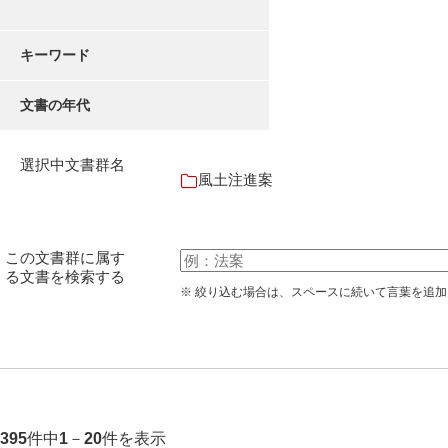
キーワード
文書の年代
選択中文書群名
風土注進案
この文書群に属す
る文書を検索する
※ 絞り込む場合は、スペースに続いて言葉を追
件中
－
件を表示
395
1
20