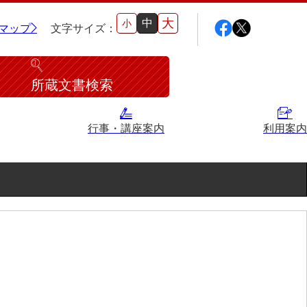
大
中
小
マップ
文字サイズ：
所蔵文書検索
行事・講座案内
利用案内