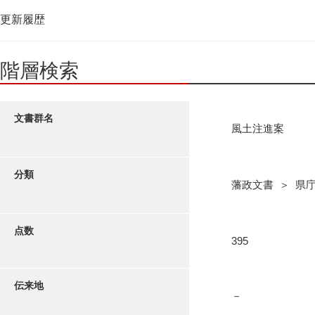
更新履歴
階層検索
文書群名
風土注進案
分類
藩政文書 ＞ 県
点数
395
伝来地
－