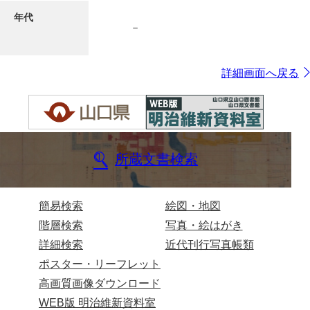
年代
－
7ページ
詳細画面へ戻る
所蔵文書検索
8ページ
簡易検索
絵図・地図
階層検索
写真・絵はがき
詳細検索
近代刊行写真帳類
ポスター・リーフレット
高画質画像ダウンロード
WEB版 明治維新資料室