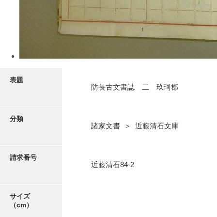
5ページ
表題
防長古文書誌 二 玖珂郡
分類
諸家文書 ＞ 近藤清石文庫
6ページ
請求番号
近藤清石84-2
サイズ
（cm）