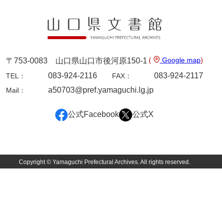
9ページ
(
Google map
)
〒753-0083 山口県山口市後河原150-1
083-924-2116
083-924-2117
TEL：
FAX：
a50703@pref.yamaguchi.lg.jp
Mail：
公式Facebook
公式X
10ページ
Copyright © Yamaguchi Prefectural Archives. All rights reserved.
11ページ