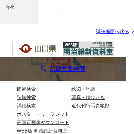
年代
－
7ページ
詳細画面へ戻る
所蔵文書検索
8ページ
簡易検索
絵図・地図
階層検索
写真・絵はがき
詳細検索
近代刊行写真帳類
ポスター・リーフレット
高画質画像ダウンロード
WEB版 明治維新資料室