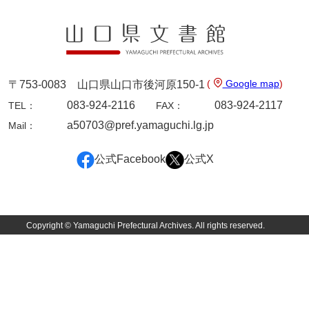
9ページ
(
Google map
)
〒753-0083 山口県山口市後河原150-1
083-924-2116
083-924-2117
TEL：
FAX：
a50703@pref.yamaguchi.lg.jp
Mail：
公式Facebook
公式X
10ページ
Copyright © Yamaguchi Prefectural Archives. All rights reserved.
11ページ