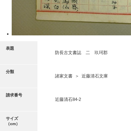
5ページ
表題
防長古文書誌 二 玖珂郡
分類
諸家文書 ＞ 近藤清石文庫
6ページ
請求番号
近藤清石84-2
サイズ
（cm）